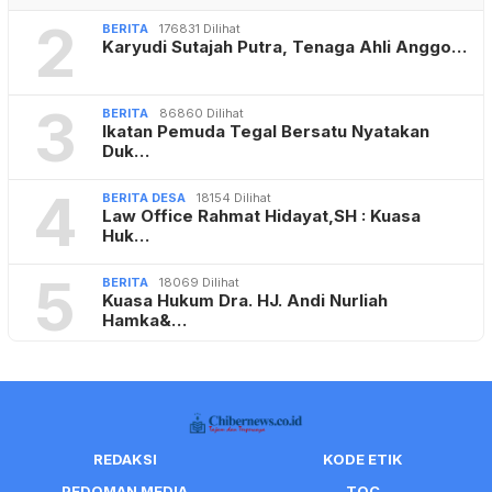
2
BERITA
176831 Dilihat
Karyudi Sutajah Putra, Tenaga Ahli Anggo…
3
BERITA
86860 Dilihat
Ikatan Pemuda Tegal Bersatu Nyatakan
Duk…
4
BERITA DESA
18154 Dilihat
Law Office Rahmat Hidayat,SH : Kuasa
Huk…
5
BERITA
18069 Dilihat
Kuasa Hukum Dra. HJ. Andi Nurliah
Hamka&…
REDAKSI
KODE ETIK
PEDOMAN MEDIA
TOC