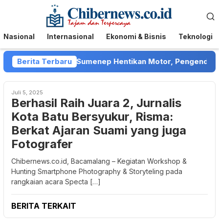
Loncat
Menu
ke
Mobile
konten
Nasional
Internasional
Ekonomi & Bisnis
Teknologi
ebt Collector di Sumenep Hentikan Motor, Pengendara Me
Berita Terbaru
Juli 5, 2025
Berhasil Raih Juara 2, Jurnalis
Kota Batu Bersyukur, Risma:
Berkat Ajaran Suami yang juga
Fotografer
Chibernews.co.id, Bacamalang – Kegiatan Workshop &
Hunting Smartphone Photography & Storyteling pada
rangkaian acara Specta […]
BERITA TERKAIT