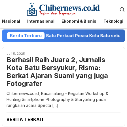
Loncat
Menu
ke
Mobile
konten
Nasional
Internasional
Ekonomi & Bisnis
Teknologi
avan dan Pemkot Batu Perkuat Posisi Kota Batu sebagai Des
Berita Terbaru
Juli 5, 2025
Berhasil Raih Juara 2, Jurnalis
Kota Batu Bersyukur, Risma:
Berkat Ajaran Suami yang juga
Fotografer
Chibernews.co.id, Bacamalang – Kegiatan Workshop &
Hunting Smartphone Photography & Storyteling pada
rangkaian acara Specta […]
BERITA TERKAIT