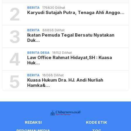
2
BERITA
176830 Dilihat
Karyudi Sutajah Putra, Tenaga Ahli Anggo…
3
BERITA
86858 Dilihat
Ikatan Pemuda Tegal Bersatu Nyatakan
Duk…
4
BERITA DESA
18152 Dilihat
Law Office Rahmat Hidayat,SH : Kuasa
Huk…
5
BERITA
18068 Dilihat
Kuasa Hukum Dra. HJ. Andi Nurliah
Hamka&…
REDAKSI
KODE ETIK
PEDOMAN MEDIA
TOC