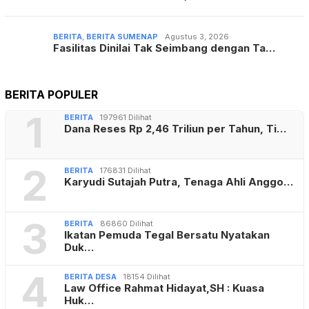
BERITA
,
BERITA SUMENAP
Agustus 3, 2026
Fasilitas Dinilai Tak Seimbang dengan Ta…
BERITA POPULER
1
BERITA
197961 Dilihat
Dana Reses Rp 2,46 Triliun per Tahun, Ti…
2
BERITA
176831 Dilihat
Karyudi Sutajah Putra, Tenaga Ahli Anggo…
3
BERITA
86860 Dilihat
Ikatan Pemuda Tegal Bersatu Nyatakan
Duk…
4
BERITA DESA
18154 Dilihat
Law Office Rahmat Hidayat,SH : Kuasa
Huk…