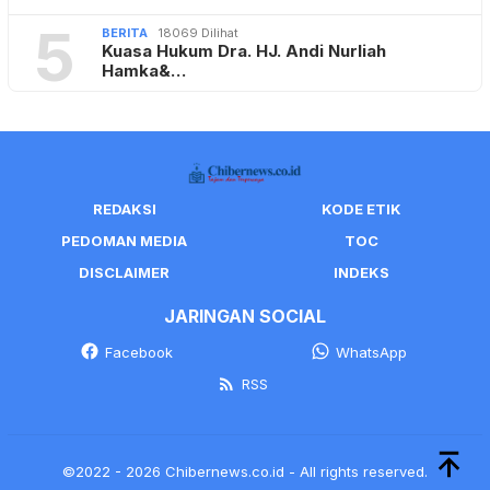
5
BERITA
18069 Dilihat
Kuasa Hukum Dra. HJ. Andi Nurliah
Hamka&…
REDAKSI
KODE ETIK
PEDOMAN MEDIA
TOC
DISCLAIMER
INDEKS
JARINGAN SOCIAL
Facebook
WhatsApp
RSS
©2022 - 2026 Chibernews.co.id - All rights reserved.