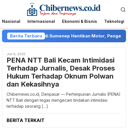
Loncat
Menu
ke
Mobile
konten
Nasional
Internasional
Ekonomi & Bisnis
Teknologi
ga Debt Collector di Sumenep Hentikan Motor, Pengendara
Berita Terbaru
Juli 6, 2025
PENA NTT Bali Kecam Intimidasi
Terhadap Jurnalis, Desak Proses
Hukum Terhadap Oknum Polwan
dan Kekasihnya
Chibernews.co.id, Denpasar — Perhimpunan Jurnalis (PENA)
NTT Bali dengan tegas mengecam tindakan intimidasi
terhadap seorang […]
BERITA TERKAIT