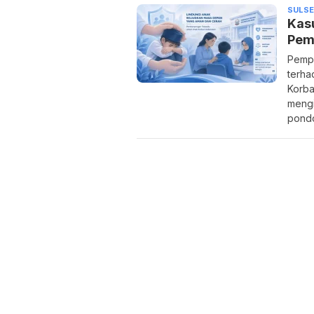
SULSE
Kasu
Pem
Pempr
terha
Korba
mengi
pondo