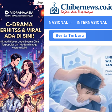
Loncat
tutup
ke
konten
NASIONAL
INTERNASIONAL
Berita Terbaru
K