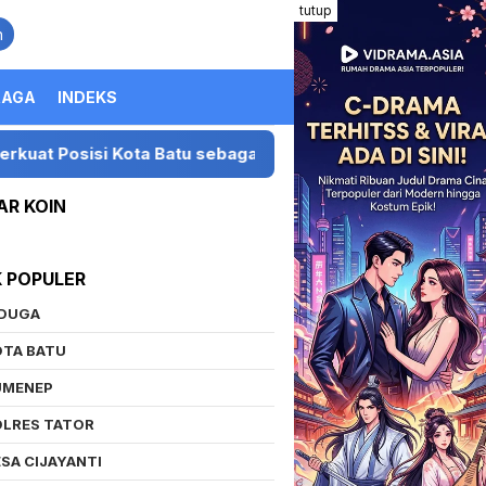
tutup
n
RAGA
INDEKS
si Kota Batu sebagai Destinasi Festival Musik Nasional
AR KOIN
K POPULER
IDUGA
OTA BATU
UMENEP
OLRES TATOR
SA CIJAYANTI