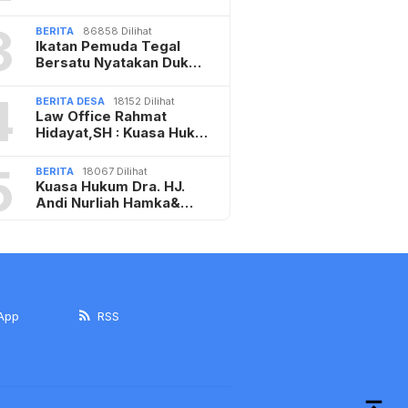
3
BERITA
86858 Dilihat
Ikatan Pemuda Tegal
Bersatu Nyatakan Duk…
4
BERITA DESA
18152 Dilihat
Law Office Rahmat
Hidayat,SH : Kuasa Huk…
5
BERITA
18067 Dilihat
Kuasa Hukum Dra. HJ.
Andi Nurliah Hamka&…
App
RSS