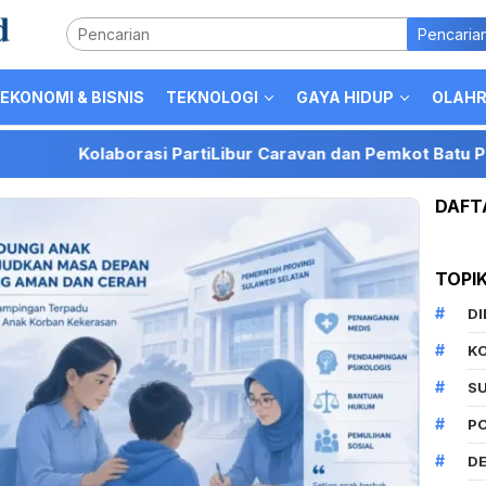
Pencaria
EKONOMI & BISNIS
TEKNOLOGI
GAYA HIDUP
OLAH
olaborasi PartiLibur Caravan dan Pemkot Batu Perkuat Posi
DAFT
TOPI
D
K
S
P
DE