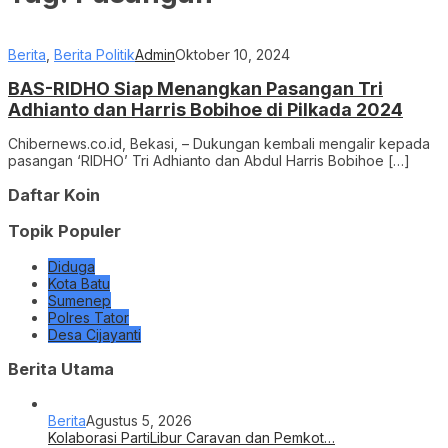
Berita
,
Berita Politik
Admin
Oktober 10, 2024
BAS-RIDHO Siap Menangkan Pasangan Tri
Adhianto dan Harris Bobihoe di Pilkada 2024
Chibernews.co.id, Bekasi, – Dukungan kembali mengalir kepada
pasangan ‘RIDHO’ Tri Adhianto dan Abdul Harris Bobihoe […]
Daftar Koin
Topik Populer
Diduga
Kota Batu
Sumenep
Polres Tator
Desa Cijayanti
Berita Utama
Berita
Agustus 5, 2026
Kolaborasi PartiLibur Caravan dan Pemkot…