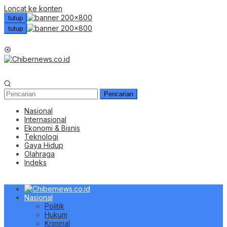
Loncat ke konten
tutup
tutup
Menu Mobile
Pencarian
Nasional
Internasional
Ekonomi & Bisnis
Teknologi
Gaya Hidup
Olahraga
Indeks
Nasional
Politik
Hukum
Kriminal