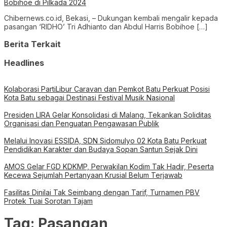
Bobihoe di Pilkada 2024
Chibernews.co.id, Bekasi, – Dukungan kembali mengalir kepada
pasangan ‘RIDHO’ Tri Adhianto dan Abdul Harris Bobihoe […]
Berita Terkait
Headlines
Kolaborasi PartiLibur Caravan dan Pemkot Batu Perkuat Posisi
Kota Batu sebagai Destinasi Festival Musik Nasional
Presiden LIRA Gelar Konsolidasi di Malang, Tekankan Soliditas
Organisasi dan Penguatan Pengawasan Publik
Melalui Inovasi ESSIDA, SDN Sidomulyo 02 Kota Batu Perkuat
Pendidikan Karakter dan Budaya Sopan Santun Sejak Dini
AMOS Gelar FGD KDKMP, Perwakilan Kodim Tak Hadir, Peserta
Kecewa Sejumlah Pertanyaan Krusial Belum Terjawab
Fasilitas Dinilai Tak Seimbang dengan Tarif, Turnamen PBV
Protek Tuai Sorotan Tajam
Tag:
Pasangan