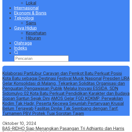
Lokal
Internasional
Ekonomi & Bisnis
Teknologi
Sains
Gaya Hidup
Kesehatan
Hiburan
Olahraga
Indeks
Berita Terbaru
Kolaborasi PartiLibur Caravan dan Pemkot Batu Perkuat Posisi
Kota Batu sebagai Destinasi Festival Musik Nasional
Presiden LIRA
Gelar Konsolidasi di Malang, Tekankan Soliditas Organisasi dan
Penguatan Pengawasan Publik
Melalui Inovasi ESSIDA, SDN
Sidomulyo 02 Kota Batu Perkuat Pendidikan Karakter dan Budaya
Sopan Santun Sejak Dini
AMOS Gelar FGD KDKMP, Perwakilan
Kodim Tak Hadir, Peserta Kecewa Sejumlah Pertanyaan Krusial
Belum Terjawab
Fasilitas Dinilai Tak Seimbang dengan Tarif,
Turnamen PBV Protek Tuai Sorotan Tajam
Oktober 10, 2024
BAS-RIDHO Siap Menangkan Pasangan Tri Adhianto dan Harris