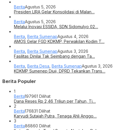
Berita
Agustus 5, 2026
Presiden LIRA Gelar Konsolidasi di Malan…
Berita
Agustus 5, 2026
Melalui Inovasi ESSIDA, SDN Sidomulyo 02…
Berita
,
Berita Sumenap
Agustus 4, 2026
AMOS Gelar FGD KDKMP, Perwakilan Kodim T…
Berita
,
Berita Sumenap
Agustus 3, 2026
Fasilitas Dinilai Tak Seimbang dengan Ta…
Berita
,
Berita Desa
,
Berita Sumenap
Agustus 3, 2026
KDKMP Sumenep Diuji, DPRD Tekankan Trans…
Berita Populer
1
Berita
197961 Dilihat
Dana Reses Rp 2,46 Triliun per Tahun, Ti…
2
Berita
176831 Dilihat
Karyudi Sutajah Putra, Tenaga Ahli Anggo…
3
Berita
86860 Dilihat