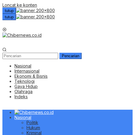
Loncat ke konten
tutup
tutup
Menu Mobile
Pencarian
Nasional
Internasional
Ekonomi & Bisnis
Teknologi
Gaya Hidup
Olahraga
Indeks
Nasional
Politik
Hukum
Kriminal