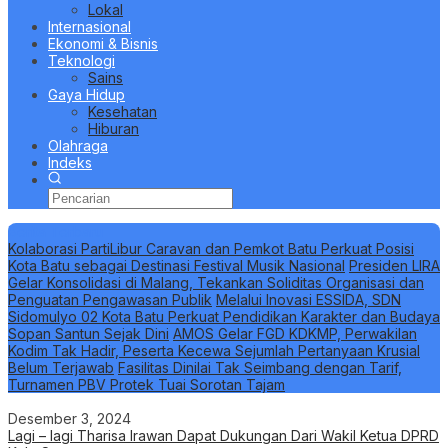
Lokal
Internasional
Ekonomi & Bisnis
Teknologi
Sains
Gaya Hidup
Kesehatan
Hiburan
Olahraga
Indeks
Berita Terbaru
Kolaborasi PartiLibur Caravan dan Pemkot Batu Perkuat Posisi
Kota Batu sebagai Destinasi Festival Musik Nasional
Presiden LIRA
Gelar Konsolidasi di Malang, Tekankan Soliditas Organisasi dan
Penguatan Pengawasan Publik
Melalui Inovasi ESSIDA, SDN
Sidomulyo 02 Kota Batu Perkuat Pendidikan Karakter dan Budaya
Sopan Santun Sejak Dini
AMOS Gelar FGD KDKMP, Perwakilan
Kodim Tak Hadir, Peserta Kecewa Sejumlah Pertanyaan Krusial
Belum Terjawab
Fasilitas Dinilai Tak Seimbang dengan Tarif,
Turnamen PBV Protek Tuai Sorotan Tajam
Desember 3, 2024
Lagi – lagi Tharisa Irawan Dapat Dukungan Dari Wakil Ketua DPRD