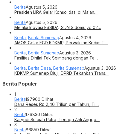
Berita
Agustus 5, 2026
Presiden LIRA Gelar Konsolidasi di Malan…
Berita
Agustus 5, 2026
Melalui Inovasi ESSIDA, SDN Sidomulyo 02…
Berita
,
Berita Sumenap
Agustus 4, 2026
AMOS Gelar FGD KDKMP, Perwakilan Kodim T…
Berita
,
Berita Sumenap
Agustus 3, 2026
Fasilitas Dinilai Tak Seimbang dengan Ta…
Berita
,
Berita Desa
,
Berita Sumenap
Agustus 3, 2026
KDKMP Sumenep Diuji, DPRD Tekankan Trans…
Berita Populer
1
Berita
197960 Dilihat
Dana Reses Rp 2,46 Triliun per Tahun, Ti…
2
Berita
176830 Dilihat
Karyudi Sutajah Putra, Tenaga Ahli Anggo…
3
Berita
86859 Dilihat