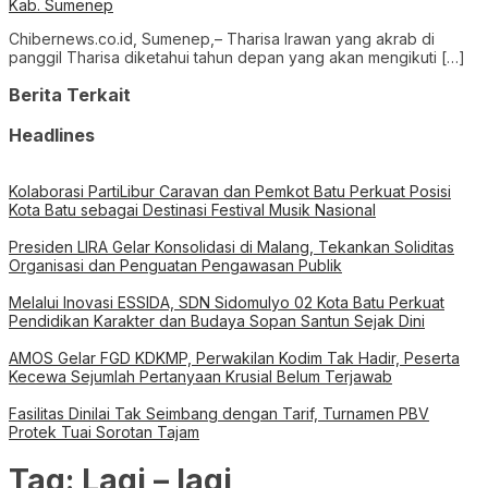
Kab. Sumenep
Chibernews.co.id, Sumenep,– Tharisa Irawan yang akrab di
panggil Tharisa diketahui tahun depan yang akan mengikuti […]
Berita Terkait
Headlines
Kolaborasi PartiLibur Caravan dan Pemkot Batu Perkuat Posisi
Kota Batu sebagai Destinasi Festival Musik Nasional
Presiden LIRA Gelar Konsolidasi di Malang, Tekankan Soliditas
Organisasi dan Penguatan Pengawasan Publik
Melalui Inovasi ESSIDA, SDN Sidomulyo 02 Kota Batu Perkuat
Pendidikan Karakter dan Budaya Sopan Santun Sejak Dini
AMOS Gelar FGD KDKMP, Perwakilan Kodim Tak Hadir, Peserta
Kecewa Sejumlah Pertanyaan Krusial Belum Terjawab
Fasilitas Dinilai Tak Seimbang dengan Tarif, Turnamen PBV
Protek Tuai Sorotan Tajam
Tag:
Lagi – lagi