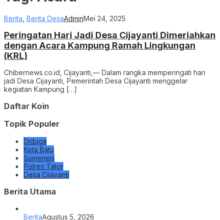
Berita
,
Berita Desa
Admin
Mei 24, 2025
Peringatan Hari Jadi Desa Cijayanti Dimeriahkan
dengan Acara Kampung Ramah Lingkungan
(KRL)
Chibernews.co.id, Cijayanti,— Dalam rangka memperingati hari
jadi Desa Cijayanti, Pemerintah Desa Cijayanti menggelar
kegiatan Kampung […]
Daftar Koin
Topik Populer
Diduga
Kota Batu
Sumenep
Polres Tator
Desa Cijayanti
Berita Utama
Berita
Agustus 5, 2026