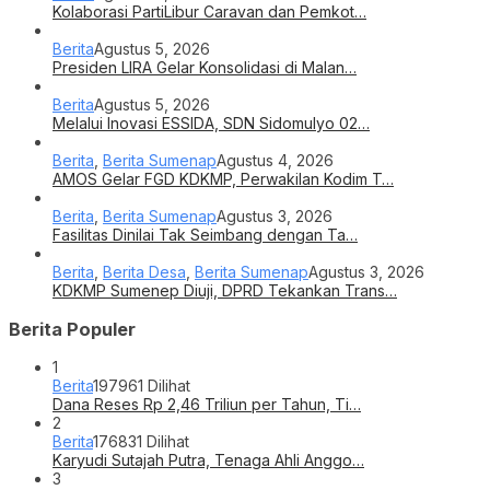
Kolaborasi PartiLibur Caravan dan Pemkot…
Berita
Agustus 5, 2026
Presiden LIRA Gelar Konsolidasi di Malan…
Berita
Agustus 5, 2026
Melalui Inovasi ESSIDA, SDN Sidomulyo 02…
Berita
,
Berita Sumenap
Agustus 4, 2026
AMOS Gelar FGD KDKMP, Perwakilan Kodim T…
Berita
,
Berita Sumenap
Agustus 3, 2026
Fasilitas Dinilai Tak Seimbang dengan Ta…
Berita
,
Berita Desa
,
Berita Sumenap
Agustus 3, 2026
KDKMP Sumenep Diuji, DPRD Tekankan Trans…
Berita Populer
1
Berita
197961 Dilihat
Dana Reses Rp 2,46 Triliun per Tahun, Ti…
2
Berita
176831 Dilihat
Karyudi Sutajah Putra, Tenaga Ahli Anggo…
3