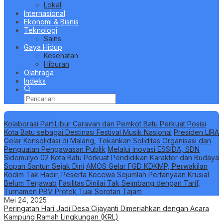
Lokal
Internasional
Ekonomi & Bisnis
Teknologi
Sains
Gaya Hidup
Kesehatan
Hiburan
Olahraga
Indeks
Berita Terbaru
Kolaborasi PartiLibur Caravan dan Pemkot Batu Perkuat Posisi
Kota Batu sebagai Destinasi Festival Musik Nasional
Presiden LIRA
Gelar Konsolidasi di Malang, Tekankan Soliditas Organisasi dan
Penguatan Pengawasan Publik
Melalui Inovasi ESSIDA, SDN
Sidomulyo 02 Kota Batu Perkuat Pendidikan Karakter dan Budaya
Sopan Santun Sejak Dini
AMOS Gelar FGD KDKMP, Perwakilan
Kodim Tak Hadir, Peserta Kecewa Sejumlah Pertanyaan Krusial
Belum Terjawab
Fasilitas Dinilai Tak Seimbang dengan Tarif,
Turnamen PBV Protek Tuai Sorotan Tajam
Mei 24, 2025
Peringatan Hari Jadi Desa Cijayanti Dimeriahkan dengan Acara
Kampung Ramah Lingkungan (KRL)