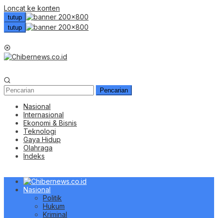
Loncat ke konten
tutup
tutup
Menu Mobile
Pencarian
Nasional
Internasional
Ekonomi & Bisnis
Teknologi
Gaya Hidup
Olahraga
Indeks
Nasional
Politik
Hukum
Kriminal