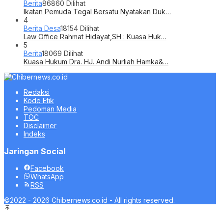
Berita
86860 Dilihat
Ikatan Pemuda Tegal Bersatu Nyatakan Duk…
4
Berita Desa
18154 Dilihat
Law Office Rahmat Hidayat,SH : Kuasa Huk…
5
Berita
18069 Dilihat
Kuasa Hukum Dra. HJ. Andi Nurliah Hamka&…
Redaksi
Kode Etik
Pedoman Media
TOC
Disclaimer
Indeks
Jaringan Social
Facebook
WhatsApp
RSS
©2022 - 2026 Chibernews.co.id - All rights reserved.