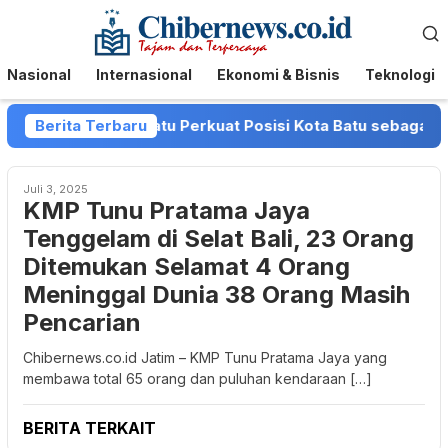
Loncat
Menu
ke
Mobile
konten
Nasional
Internasional
Ekonomi & Bisnis
Teknologi
n dan Pemkot Batu Perkuat Posisi Kota Batu sebagai Destin
Berita Terbaru
Juli 3, 2025
KMP Tunu Pratama Jaya
Tenggelam di Selat Bali, 23 Orang
Ditemukan Selamat 4 Orang
Meninggal Dunia 38 Orang Masih
Pencarian
Chibernews.co.id Jatim – KMP Tunu Pratama Jaya yang
membawa total 65 orang dan puluhan kendaraan […]
BERITA TERKAIT