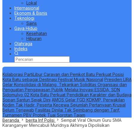
Lokal
Internasional
Ekonomi & Bisnis
Teknologi
Sains
Gaya Hidup
Kesehatan
Hiburan
Olahraga
Indeks
Berita Terbaru
Kolaborasi PartiLibur Caravan dan Pemkot Batu Perkuat Posisi
Kota Batu sebagai Destinasi Festival Musik Nasional
Presiden LIRA
Gelar Konsolidasi di Malang, Tekankan Soliditas Organisasi dan
Penguatan Pengawasan Publik
Melalui Inovasi ESSIDA, SDN
Sidomulyo 02 Kota Batu Perkuat Pendidikan Karakter dan Budaya
Sopan Santun Sejak Dini
AMOS Gelar FGD KDKMP, Perwakilan
Kodim Tak Hadir, Peserta Kecewa Sejumlah Pertanyaan Krusial
Belum Terjawab
Fasilitas Dinilai Tak Seimbang dengan Tarif,
Turnamen PBV Protek Tuai Sorotan Tajam
Beranda
berita Inf Polisi
Sempat Viral Oknum Guru SMA
Karanganyer Mencabuli Muridnya Akhirnya Dipolisikan