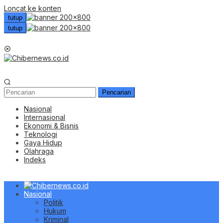
Loncat ke konten
tutup
tutup
Menu Mobile
Pencarian
Nasional
Internasional
Ekonomi & Bisnis
Teknologi
Gaya Hidup
Olahraga
Indeks
Nasional
Politik
Hukum
Kriminal