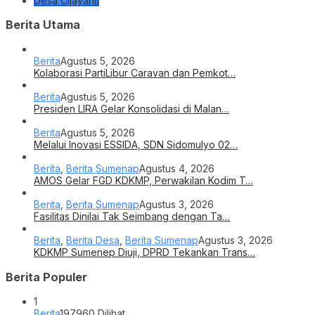
Desa Cijayanti
Berita Utama
Berita
Agustus 5, 2026
Kolaborasi PartiLibur Caravan dan Pemkot…
Berita
Agustus 5, 2026
Presiden LIRA Gelar Konsolidasi di Malan…
Berita
Agustus 5, 2026
Melalui Inovasi ESSIDA, SDN Sidomulyo 02…
Berita
,
Berita Sumenap
Agustus 4, 2026
AMOS Gelar FGD KDKMP, Perwakilan Kodim T…
Berita
,
Berita Sumenap
Agustus 3, 2026
Fasilitas Dinilai Tak Seimbang dengan Ta…
Berita
,
Berita Desa
,
Berita Sumenap
Agustus 3, 2026
KDKMP Sumenep Diuji, DPRD Tekankan Trans…
Berita Populer
1
Berita
197960 Dilihat