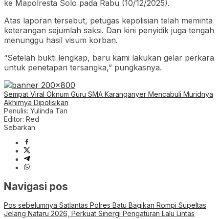
ke Mapolresta Solo pada Rabu (10/12/2025).
Atas laporan tersebut, petugas kepolisian telah meminta
keterangan sejumlah saksi. Dan kini penyidik juga tengah
menunggu hasil visum korban.
“Setelah bukti lengkap, baru kami lakukan gelar perkara
untuk penetapan tersangka,” pungkasnya.
Sempat Viral Oknum Guru SMA Karanganyer Mencabuli Muridnya
Akhirnya Dipolisikan
Penulis: Yulinda Tan
Editor: Red
Sebarkan
Navigasi pos
Pos sebelumnya
Satlantas Polres Batu Bagikan Rompi Supeltas
Jelang Nataru 2026, Perkuat Sinergi Pengaturan Lalu Lintas