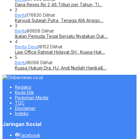
Dana Reses Rp 2,46 Triliun per Tahun, Ti…
2
Berita
176830 Dilihat
Karyudi Sutajah Putra, Tenaga Ahli Anggo…
3
Berita
86858 Dilihat
Ikatan Pemuda Tegal Bersatu Nyatakan Duk…
4
Berita Desa
18152 Dilihat
Law Office Rahmat Hidayat,SH : Kuasa Huk…
5
Berita
18068 Dilihat
Kuasa Hukum Dra. HJ. Andi Nurliah Hamka&…
Redaksi
Kode Etik
Pedoman Media
TOC
Disclaimer
Indeks
Jaringan Social
Facebook