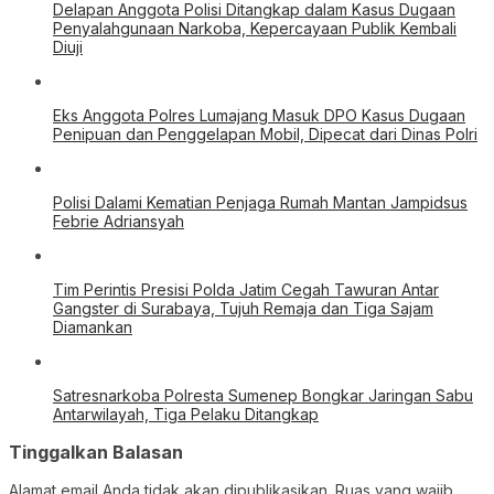
Delapan Anggota Polisi Ditangkap dalam Kasus Dugaan
Penyalahgunaan Narkoba, Kepercayaan Publik Kembali
Diuji
Eks Anggota Polres Lumajang Masuk DPO Kasus Dugaan
Penipuan dan Penggelapan Mobil, Dipecat dari Dinas Polri
Polisi Dalami Kematian Penjaga Rumah Mantan Jampidsus
Febrie Adriansyah
Tim Perintis Presisi Polda Jatim Cegah Tawuran Antar
Gangster di Surabaya, Tujuh Remaja dan Tiga Sajam
Diamankan
Satresnarkoba Polresta Sumenep Bongkar Jaringan Sabu
Antarwilayah, Tiga Pelaku Ditangkap
Tinggalkan Balasan
Alamat email Anda tidak akan dipublikasikan.
Ruas yang wajib