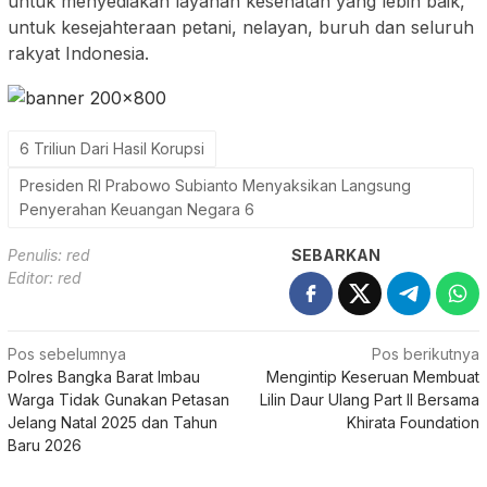
untuk menyediakan layanan kesehatan yang lebih baik,
untuk kesejahteraan petani, nelayan, buruh dan seluruh
rakyat Indonesia.
6 Triliun Dari Hasil Korupsi
Presiden RI Prabowo Subianto Menyaksikan Langsung
Penyerahan Keuangan Negara 6
Penulis: red
SEBARKAN
Editor: red
Navigasi
Pos sebelumnya
Pos berikutnya
Polres Bangka Barat Imbau
Mengintip Keseruan Membuat
pos
Warga Tidak Gunakan Petasan
Lilin Daur Ulang Part II Bersama
Jelang Natal 2025 dan Tahun
Khirata Foundation
Baru 2026