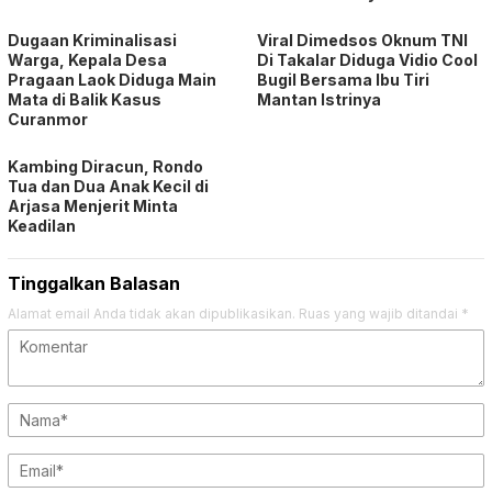
Dugaan Kriminalisasi
Viral Dimedsos Oknum TNI
Warga, Kepala Desa
Di Takalar Diduga Vidio Cool
Pragaan Laok Diduga Main
Bugil Bersama Ibu Tiri
Mata di Balik Kasus
Mantan Istrinya
Curanmor
Kambing Diracun, Rondo
Tua dan Dua Anak Kecil di
Arjasa Menjerit Minta
Keadilan
Tinggalkan Balasan
Alamat email Anda tidak akan dipublikasikan.
Ruas yang wajib ditandai
*