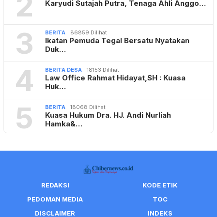
2
Karyudi Sutajah Putra, Tenaga Ahli Anggo…
3
BERITA
86859 Dilihat
Ikatan Pemuda Tegal Bersatu Nyatakan
Duk…
4
BERITA DESA
18153 Dilihat
Law Office Rahmat Hidayat,SH : Kuasa
Huk…
5
BERITA
18068 Dilihat
Kuasa Hukum Dra. HJ. Andi Nurliah
Hamka&…
REDAKSI
KODE ETIK
PEDOMAN MEDIA
TOC
DISCLAIMER
INDEKS