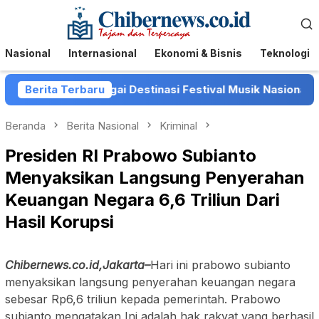
Loncat
Menu
ke
Mobile
konten
Nasional
Internasional
Ekonomi & Bisnis
Teknologi
ta Batu sebagai Destinasi Festival Musik Nasional
Berita Terbaru
Beranda
Berita Nasional
Kriminal
Presiden RI Prabowo Subianto
Menyaksikan Langsung Penyerahan
Keuangan Negara 6,6 Triliun Dari
Hasil Korupsi
Chibernews.co.id,Jakarta–
Hari ini prabowo subianto
menyaksikan langsung penyerahan keuangan negara
sebesar Rp6,6 triliun kepada pemerintah. Prabowo
subianto mengatakan Ini adalah hak rakyat yang berhasil