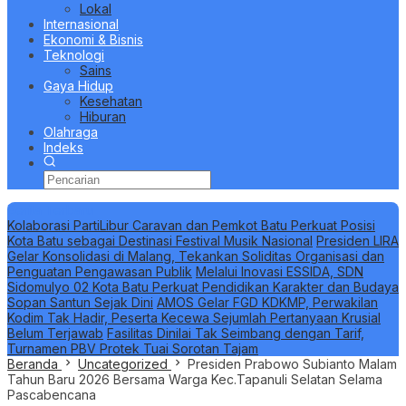
Lokal
Internasional
Ekonomi & Bisnis
Teknologi
Sains
Gaya Hidup
Kesehatan
Hiburan
Olahraga
Indeks
Berita Terbaru
Kolaborasi PartiLibur Caravan dan Pemkot Batu Perkuat Posisi
Kota Batu sebagai Destinasi Festival Musik Nasional
Presiden LIRA
Gelar Konsolidasi di Malang, Tekankan Soliditas Organisasi dan
Penguatan Pengawasan Publik
Melalui Inovasi ESSIDA, SDN
Sidomulyo 02 Kota Batu Perkuat Pendidikan Karakter dan Budaya
Sopan Santun Sejak Dini
AMOS Gelar FGD KDKMP, Perwakilan
Kodim Tak Hadir, Peserta Kecewa Sejumlah Pertanyaan Krusial
Belum Terjawab
Fasilitas Dinilai Tak Seimbang dengan Tarif,
Turnamen PBV Protek Tuai Sorotan Tajam
Beranda
Uncategorized
Presiden Prabowo Subianto Malam
Tahun Baru 2026 Bersama Warga Kec.Tapanuli Selatan Selama
Pascabencana