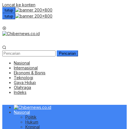
Loncat ke konten
tutup
tutup
Menu Mobile
Pencarian
Nasional
Internasional
Ekonomi & Bisnis
Teknologi
Gaya Hidup
Olahraga
Indeks
Nasional
Politik
Hukum
Kriminal