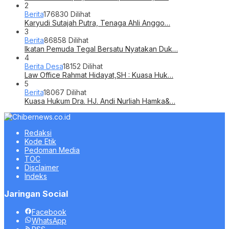
2
Berita
176830 Dilihat
Karyudi Sutajah Putra, Tenaga Ahli Anggo…
3
Berita
86858 Dilihat
Ikatan Pemuda Tegal Bersatu Nyatakan Duk…
4
Berita Desa
18152 Dilihat
Law Office Rahmat Hidayat,SH : Kuasa Huk…
5
Berita
18067 Dilihat
Kuasa Hukum Dra. HJ. Andi Nurliah Hamka&…
Redaksi
Kode Etik
Pedoman Media
TOC
Disclaimer
Indeks
Jaringan Social
Facebook
WhatsApp