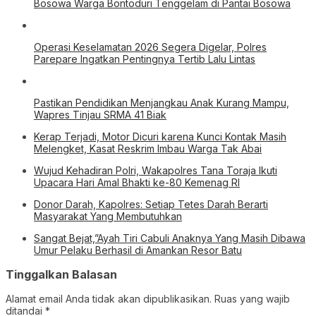
Bosowa Warga Bontoduri Tenggelam di Pantai Bosowa
Operasi Keselamatan 2026 Segera Digelar, Polres
Parepare Ingatkan Pentingnya Tertib Lalu Lintas
Pastikan Pendidikan Menjangkau Anak Kurang Mampu,
Wapres Tinjau SRMA 41 Biak
Kerap Terjadi, Motor Dicuri karena Kunci Kontak Masih
Melengket, Kasat Reskrim Imbau Warga Tak Abai
Wujud Kehadiran Polri, Wakapolres Tana Toraja Ikuti
Upacara Hari Amal Bhakti ke-80 Kemenag RI
Donor Darah, Kapolres: Setiap Tetes Darah Berarti
Masyarakat Yang Membutuhkan
Sangat Bejat,”Ayah Tiri Cabuli Anaknya Yang Masih Dibawa
Umur Pelaku Berhasil di Amankan Resor Batu
Tinggalkan Balasan
Alamat email Anda tidak akan dipublikasikan.
Ruas yang wajib
ditandai
*