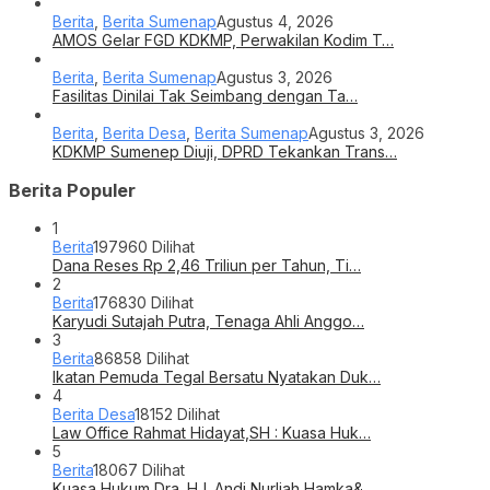
Berita
,
Berita Sumenap
Agustus 4, 2026
AMOS Gelar FGD KDKMP, Perwakilan Kodim T…
Berita
,
Berita Sumenap
Agustus 3, 2026
Fasilitas Dinilai Tak Seimbang dengan Ta…
Berita
,
Berita Desa
,
Berita Sumenap
Agustus 3, 2026
KDKMP Sumenep Diuji, DPRD Tekankan Trans…
Berita Populer
1
Berita
197960 Dilihat
Dana Reses Rp 2,46 Triliun per Tahun, Ti…
2
Berita
176830 Dilihat
Karyudi Sutajah Putra, Tenaga Ahli Anggo…
3
Berita
86858 Dilihat
Ikatan Pemuda Tegal Bersatu Nyatakan Duk…
4
Berita Desa
18152 Dilihat
Law Office Rahmat Hidayat,SH : Kuasa Huk…
5
Berita
18067 Dilihat
Kuasa Hukum Dra. HJ. Andi Nurliah Hamka&…