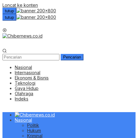
Loncat ke konten
tutup
tutup
Menu Mobile
Pencarian
Nasional
Internasional
Ekonomi & Bisnis
Teknologi
Gaya Hidup
Olahraga
Indeks
Nasional
Politik
Hukum
Kriminal