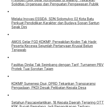
Soliditas Organisasi dan Penguatan Pengawasan Publik
Melalui Inovasi ESSIDA, SDN Sidomulyo 02 Kota Batu
Perkuat Pendidikan Karakter dan Budaya Sopan Santun
Sejak Dini
AMOS Gelar FGD KDKMP, Perwakilan Kodim Tak Hadir,
Peserta Kecewa Sejumlah Pertanyaan Krusial Belum
Terjawab
Fasilitas Dinilai Tak Seimbang dengan Tarif, Turnamen PBV
Protek Tuai Sorotan Tajam
KDKMP Sumenep Diuji, DPRD Tekankan Transparansi
Pengadaan, PKDI Desak Pelibatan Kepala Desa
Setahun Pascapelantikan, 18 Kepala Daerah Terjaring OTT
KPK; Bupati Pemalang Jadi Penangkapan Terbaru