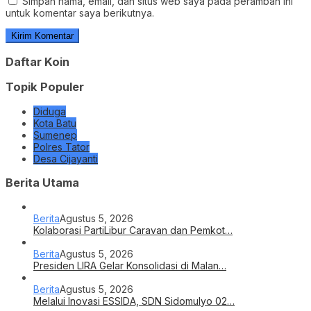
Simpan nama, email, dan situs web saya pada peramban ini
untuk komentar saya berikutnya.
Daftar Koin
Topik Populer
Diduga
Kota Batu
Sumenep
Polres Tator
Desa Cijayanti
Berita Utama
Berita
Agustus 5, 2026
Kolaborasi PartiLibur Caravan dan Pemkot…
Berita
Agustus 5, 2026
Presiden LIRA Gelar Konsolidasi di Malan…
Berita
Agustus 5, 2026
Melalui Inovasi ESSIDA, SDN Sidomulyo 02…