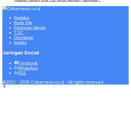
Redaksi
Kode Etik
Pedoman Media
TOC
Disclaimer
Indeks
Jaringan Social
Facebook
WhatsApp
RSS
©2022 - 2026 Chibernews.co.id - All rights reserved.