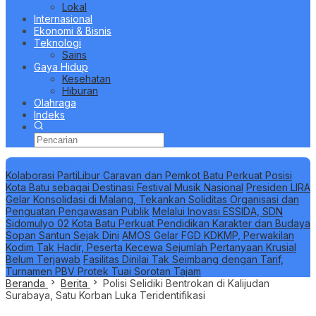
Lokal
Internasional
Ekonomi & Bisnis
Teknologi
Sains
Gaya Hidup
Kesehatan
Hiburan
Olahraga
Indeks
Berita Terbaru
Kolaborasi PartiLibur Caravan dan Pemkot Batu Perkuat Posisi
Kota Batu sebagai Destinasi Festival Musik Nasional
Presiden LIRA
Gelar Konsolidasi di Malang, Tekankan Soliditas Organisasi dan
Penguatan Pengawasan Publik
Melalui Inovasi ESSIDA, SDN
Sidomulyo 02 Kota Batu Perkuat Pendidikan Karakter dan Budaya
Sopan Santun Sejak Dini
AMOS Gelar FGD KDKMP, Perwakilan
Kodim Tak Hadir, Peserta Kecewa Sejumlah Pertanyaan Krusial
Belum Terjawab
Fasilitas Dinilai Tak Seimbang dengan Tarif,
Turnamen PBV Protek Tuai Sorotan Tajam
Beranda
Berita
Polisi Selidiki Bentrokan di Kalijudan
Surabaya, Satu Korban Luka Teridentifikasi