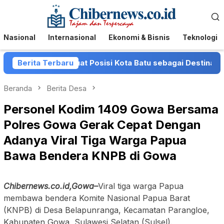
Loncat
Menu
ke
Mobile
konten
Nasional
Internasional
Ekonomi & Bisnis
Teknologi
tu Perkuat Posisi Kota Batu sebagai Destinasi Festival Mus
Berita Terbaru
Beranda
Berita Desa
Personel Kodim 1409 Gowa Bersama
Polres Gowa Gerak Cepat Dengan
Adanya Viral Tiga Warga Papua
Bawa Bendera KNPB di Gowa
Chibernews.co.id,Gowa–
Viral tiga warga Papua
membawa bendera Komite Nasional Papua Barat
(KNPB) di Desa Belapunranga, Kecamatan Parangloe,
Kabupaten Gowa, Sulawesi Selatan (Sulsel).