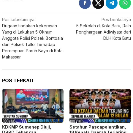
Navigasi
Pos sebelumnya
Pos berikutnya
Dugaan tindakan kekerasan
5 Sekolah di Kota Batu, Raih
pos
Yang di Lakukan 5 Oknum
Penghargaan Adiwiyata dari
Anggota Polisi Polsek Bontoala
DLH Kota Batu
dan Polsek Tallo Terhadap
Perempuan Paruh Baya di Kota
Makassar.
POS TERKAIT
KDKMP Sumenep Diuji,
Setahun Pascapelantikan,
DPRD Tekankan
18 Kepala Daerah Terjaring