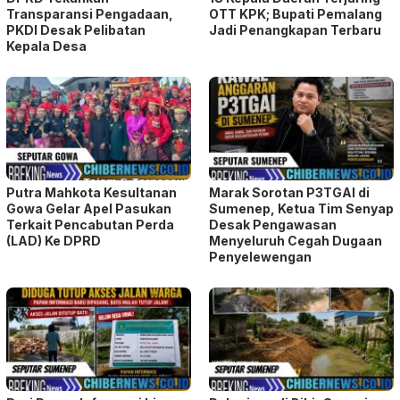
Transparansi Pengadaan,
OTT KPK; Bupati Pemalang
PKDI Desak Pelibatan
Jadi Penangkapan Terbaru
Kepala Desa
Putra Mahkota Kesultanan
Marak Sorotan P3TGAI di
Gowa Gelar Apel Pasukan
Sumenep, Ketua Tim Senyap
Terkait Pencabutan Perda
Desak Pengawasan
(LAD) Ke DPRD
Menyeluruh Cegah Dugaan
Penyelewengan