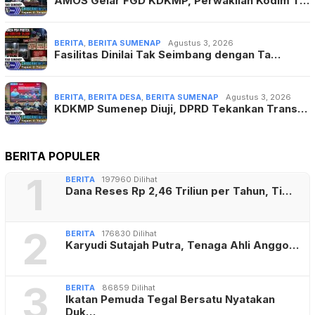
AMOS Gelar FGD KDKMP, Perwakilan Kodim T…
BERITA
,
BERITA SUMENAP
Agustus 3, 2026
Fasilitas Dinilai Tak Seimbang dengan Ta…
BERITA
,
BERITA DESA
,
BERITA SUMENAP
Agustus 3, 2026
KDKMP Sumenep Diuji, DPRD Tekankan Trans…
BERITA POPULER
1
BERITA
197960 Dilihat
Dana Reses Rp 2,46 Triliun per Tahun, Ti…
2
BERITA
176830 Dilihat
Karyudi Sutajah Putra, Tenaga Ahli Anggo…
3
BERITA
86859 Dilihat
Ikatan Pemuda Tegal Bersatu Nyatakan
Duk…