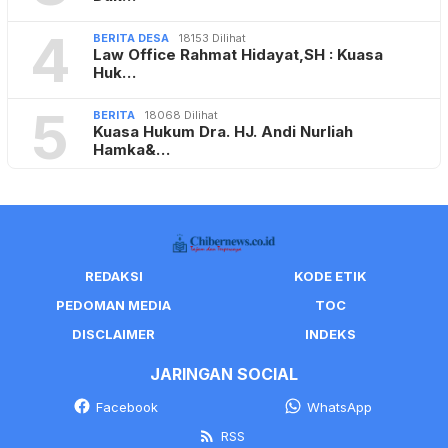
4
BERITA DESA
18153 Dilihat
Law Office Rahmat Hidayat,SH : Kuasa
Huk…
5
BERITA
18068 Dilihat
Kuasa Hukum Dra. HJ. Andi Nurliah
Hamka&…
REDAKSI
KODE ETIK
PEDOMAN MEDIA
TOC
DISCLAIMER
INDEKS
JARINGAN SOCIAL
Facebook
WhatsApp
RSS