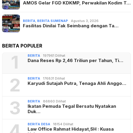
AMOS Gelar FGD KDKMP, Perwakilan Kodim T…
BERITA
,
BERITA SUMENAP
Agustus 3, 2026
Fasilitas Dinilai Tak Seimbang dengan Ta…
BERITA POPULER
1
BERITA
197961 Dilihat
Dana Reses Rp 2,46 Triliun per Tahun, Ti…
2
BERITA
176831 Dilihat
Karyudi Sutajah Putra, Tenaga Ahli Anggo…
3
BERITA
86860 Dilihat
Ikatan Pemuda Tegal Bersatu Nyatakan
Duk…
4
BERITA DESA
18154 Dilihat
Law Office Rahmat Hidayat,SH : Kuasa