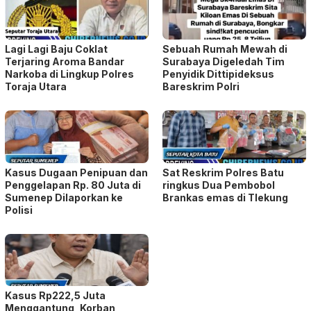
Lagi Lagi Baju Coklat
Sebuah Rumah Mewah di
Terjaring Aroma Bandar
Surabaya Digeledah Tim
Narkoba di Lingkup Polres
Penyidik Dittipideksus
Toraja Utara
Bareskrim Polri
Kasus Dugaan Penipuan dan
Sat Reskrim Polres Batu
Penggelapan Rp. 80 Juta di
ringkus Dua Pembobol
Sumenep Dilaporkan ke
Brankas emas di Tlekung
Polisi
Kasus Rp222,5 Juta
Menggantung, Korban