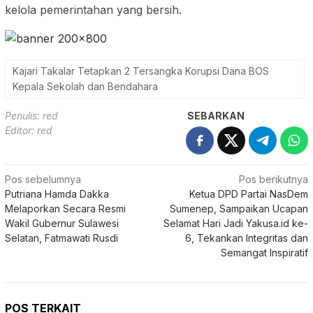
kelola pemerintahan yang bersih.
Kajari Takalar Tetapkan 2 Tersangka Korupsi Dana BOS
Kepala Sekolah dan Bendahara
Penulis: red
SEBARKAN
Editor: red
Navigasi
Pos sebelumnya
Pos berikutnya
Putriana Hamda Dakka
Ketua DPD Partai NasDem
pos
Melaporkan Secara Resmi
Sumenep, Sampaikan Ucapan
Wakil Gubernur Sulawesi
Selamat Hari Jadi Yakusa.id ke-
Selatan, Fatmawati Rusdi
6, Tekankan Integritas dan
Semangat Inspiratif
POS TERKAIT