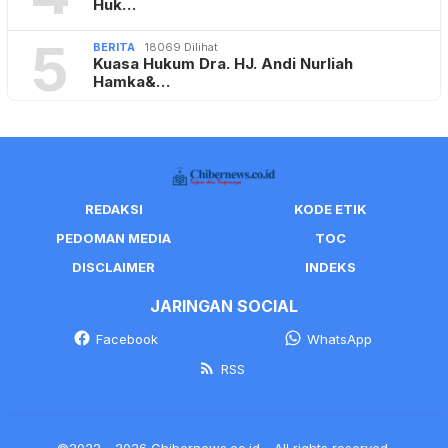
Huk…
5
BERITA
18069 Dilihat
Kuasa Hukum Dra. HJ. Andi Nurliah
Hamka&…
REDAKSI
KODE ETIK
PEDOMAN MEDIA
TOC
DISCLAIMER
INDEKS
JARINGAN SOCIAL
Facebook
WhatsApp
RSS