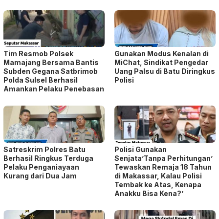
Tim Resmob Polsek
Gunakan Modus Kenalan di
Mamajang Bersama Bantis
MiChat, Sindikat Pengedar
Subden Gegana Satbrimob
Uang Palsu di Batu Diringkus
Polda Sulsel Berhasil
Polisi
Amankan Pelaku Penebasan
Satreskrim Polres Batu
Polisi Gunakan
Berhasil Ringkus Terduga
Senjata’Tanpa Perhitungan’
Pelaku Penganiayaan
Tewaskan Remaja 18 Tahun
Kurang dari Dua Jam
di Makassar, Kalau Polisi
Tembak ke Atas, Kenapa
Anakku Bisa Kena?’