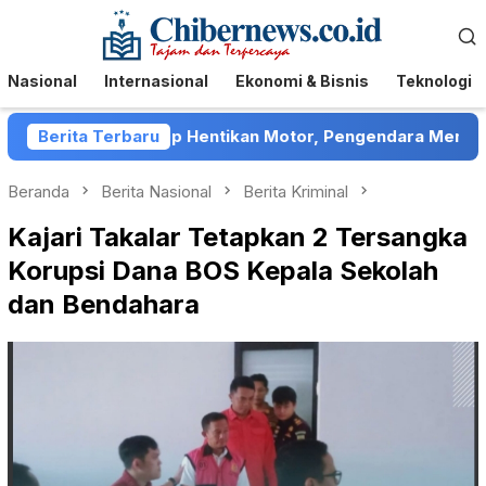
Loncat
Menu
ke
Mobile
konten
Nasional
Internasional
Ekonomi & Bisnis
Teknologi
 di Sumenep Hentikan Motor, Pengendara Mengaku Ditelan
Berita Terbaru
Beranda
Berita Nasional
Berita Kriminal
Kajari Takalar Tetapkan 2 Tersangka
Korupsi Dana BOS Kepala Sekolah
dan Bendahara