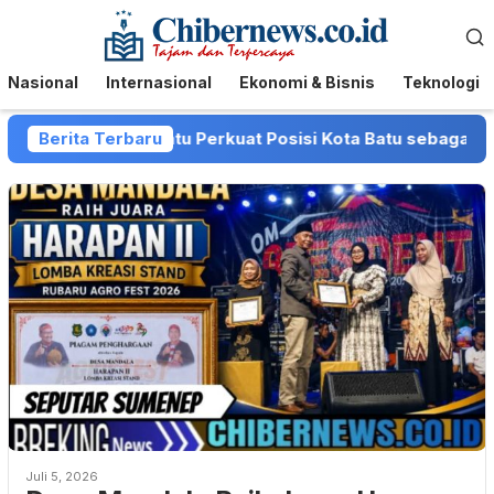
Loncat
Menu
ke
Mobile
konten
Nasional
Internasional
Ekonomi & Bisnis
Teknologi
 dan Pemkot Batu Perkuat Posisi Kota Batu sebagai Destinas
Berita Terbaru
Juli 5, 2026