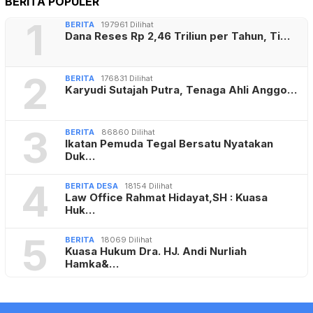
BERITA POPULER
1
BERITA
197961 Dilihat
Dana Reses Rp 2,46 Triliun per Tahun, Ti…
2
BERITA
176831 Dilihat
Karyudi Sutajah Putra, Tenaga Ahli Anggo…
3
BERITA
86860 Dilihat
Ikatan Pemuda Tegal Bersatu Nyatakan
Duk…
4
BERITA DESA
18154 Dilihat
Law Office Rahmat Hidayat,SH : Kuasa
Huk…
5
BERITA
18069 Dilihat
Kuasa Hukum Dra. HJ. Andi Nurliah
Hamka&…