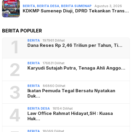
BERITA
,
BERITA DESA
,
BERITA SUMENAP
Agustus 3, 2026
KDKMP Sumenep Diuji, DPRD Tekankan Trans…
BERITA POPULER
1
BERITA
197961 Dilihat
Dana Reses Rp 2,46 Triliun per Tahun, Ti…
2
BERITA
176831 Dilihat
Karyudi Sutajah Putra, Tenaga Ahli Anggo…
3
BERITA
86860 Dilihat
Ikatan Pemuda Tegal Bersatu Nyatakan
Duk…
4
BERITA DESA
18154 Dilihat
Law Office Rahmat Hidayat,SH : Kuasa
Huk…
BERITA
18069 Dilihat