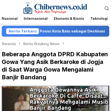
Loncat
Menu
ke
Mobile
konten
Nasional
Internasional
Ekonomi & Bisnis
Teknologi
rkuat Posisi Kota Batu sebagai Destinasi Festival Musik Na
Berita Terbaru
Beranda
Berita Breaking News
Beberapa Anggota DPRD Kabupaten
Gowa Yang Asik Berkaroke di Jogja
di Saat Warga Gowa Mengalami
Banjir Bandang