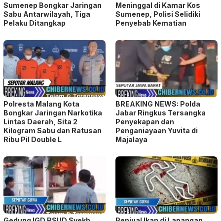
Sumenep Bongkar Jaringan
Meninggal di Kamar Kos
Sabu Antarwilayah, Tiga
Sumenep, Polisi Selidiki
Pelaku Ditangkap
Penyebab Kematian
Polresta Malang Kota
BREAKING NEWS: Polda
Bongkar Jaringan Narkotika
Jabar Ringkus Tersangka
Lintas Daerah, Sita 2
Penyekapan dan
Kilogram Sabu dan Ratusan
Penganiayaan Yuvita di
Ribu Pil Double L
Majalaya
Gedung IGD RSUD Syekh
Penjual Ikan di Lapangan