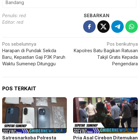
Bandang
Penulis: red
SEBARKAN
Editor: red
Navigasi
Pos sebelumnya
Pos berikutnya
Harapan di Pundak Sekda
Kapolres Batu Bagikan Ratusan
pos
Baru, Kepastian Gaji P3K Paruh
Takjil Gratis Kepada
Waktu Sumenep Ditunggu
Pengendara
POS TERKAIT
Satresnarkoba Polresta
Pria Asal Cirebon Ditemukan