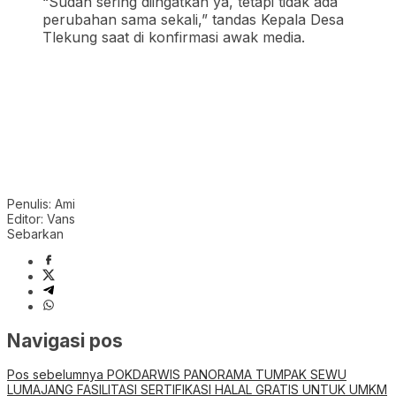
“Sudah sering diingatkan ya, tetapi tidak ada
perubahan sama sekali,” tandas Kepala Desa
Tlekung saat di konfirmasi awak media.
Penulis: Ami
Editor: Vans
Sebarkan
Navigasi pos
Pos sebelumnya
POKDARWIS PANORAMA TUMPAK SEWU
LUMAJANG FASILITASI SERTIFIKASI HALAL GRATIS UNTUK UMKM
Pos berikutnya
H. Andika “Pengacara Alam Gaib” Apresiasi
Kesigapan PN Sumenep Jalankan Eksekusi Putusan Inkracht
Pos terkait
Kolaborasi PartiLibur Caravan dan Pemkot Batu Perkuat