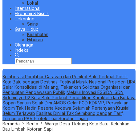
Lokal
Internasional
Ekonomi & Bisnis
Teknologi
Sains
Gaya Hidup
Kesehatan
Hiburan
Olahraga
Indeks
Berita Terbaru
Kolaborasi PartiLibur Caravan dan Pemkot Batu Perkuat Posisi
Kota Batu sebagai Destinasi Festival Musik Nasional
Presiden LIRA
Gelar Konsolidasi di Malang, Tekankan Soliditas Organisasi dan
Penguatan Pengawasan Publik
Melalui Inovasi ESSIDA, SDN
Sidomulyo 02 Kota Batu Perkuat Pendidikan Karakter dan Budaya
Sopan Santun Sejak Dini
AMOS Gelar FGD KDKMP, Perwakilan
Kodim Tak Hadir, Peserta Kecewa Sejumlah Pertanyaan Krusial
Belum Terjawab
Fasilitas Dinilai Tak Seimbang dengan Tarif,
Turnamen PBV Protek Tuai Sorotan Tajam
Beranda
Berita
Warga Desa Tlekung Kota Batu, Keluhkan
Bau Limbah Kotoran Sapi