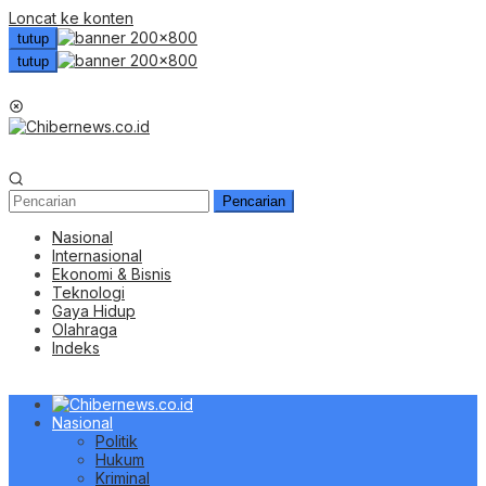
Loncat ke konten
tutup
tutup
Menu Mobile
Pencarian
Nasional
Internasional
Ekonomi & Bisnis
Teknologi
Gaya Hidup
Olahraga
Indeks
Nasional
Politik
Hukum
Kriminal