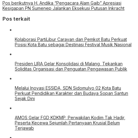
Posisi Kota Batu sebagai Destinasi Festival Musik Nasional
Presiden LIRA Gelar Konsolidasi di Malang, Tekankan
Soliditas Organisasi dan Penguatan Pengawasan Publik
Melalui Inovasi ESSIDA, SDN Sidomulyo 02 Kota Batu
Perkuat Pendidikan Karakter dan Budaya Sopan Santun
Sejak Dini
AMOS Gelar FGD KDKMP, Perwakilan Kodim Tak Hadir,
Peserta Kecewa Sejumlah Pertanyaan Krusial Belum
Terjawab
Fasilitas Dinilai Tak Seimbang dengan Tarif, Turnamen PBV
Protek Tuai Sorotan Tajam
KDKMP Sumenep Diuji, DPRD Tekankan Transparansi
Pengadaan, PKDI Desak Pelibatan Kepala Desa