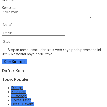
Simpan nama, email, dan situs web saya pada peramban ini
untuk komentar saya berikutnya.
Daftar Koin
Topik Populer
Diduga
Kota Batu
Sumenep
Polres Tator
Desa Cijayanti
Berita Utama
Berita
Agustus 5, 2026
Kolaborasi PartiLibur Caravan dan Pemkot…
Berita
Agustus 5, 2026