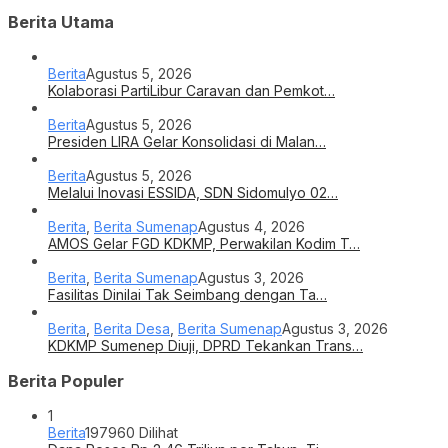
Presiden LIRA Gelar Konsolidasi di Malan…
Berita
Agustus 5, 2026
Melalui Inovasi ESSIDA, SDN Sidomulyo 02…
Berita
,
Berita Sumenap
Agustus 4, 2026
AMOS Gelar FGD KDKMP, Perwakilan Kodim T…
Berita
,
Berita Sumenap
Agustus 3, 2026
Fasilitas Dinilai Tak Seimbang dengan Ta…
Berita
,
Berita Desa
,
Berita Sumenap
Agustus 3, 2026
KDKMP Sumenep Diuji, DPRD Tekankan Trans…
Berita Populer
1
Berita
197960 Dilihat
Dana Reses Rp 2,46 Triliun per Tahun, Ti…
2
Berita
176829 Dilihat
Karyudi Sutajah Putra, Tenaga Ahli Anggo…
3
Berita
86857 Dilihat
Ikatan Pemuda Tegal Bersatu Nyatakan Duk…
4