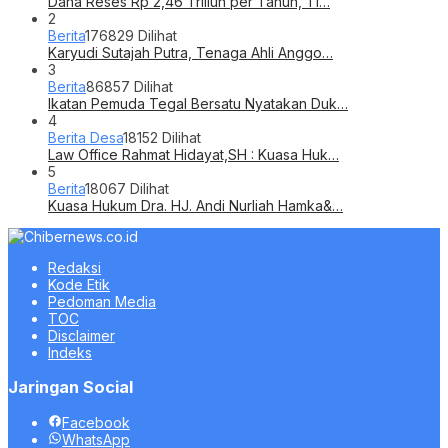
Berita Desa
18152 Dilihat
Law Office Rahmat Hidayat,SH : Kuasa Huk…
5
Berita
18067 Dilihat
Kuasa Hukum Dra. HJ. Andi Nurliah Hamka&…
Redaksi
Kode Etik
Pedoman Media
TOC
Disclaimer
Indeks
Jaringan Social
Facebook
WhatsApp
RSS
©2022 - 2026 Chibernews.co.id - All rights reserved.