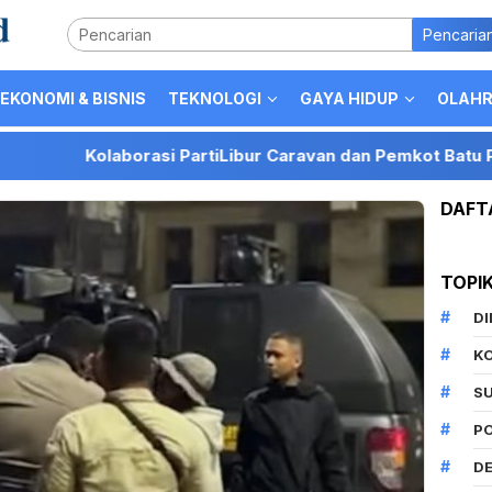
Pencaria
EKONOMI & BISNIS
TEKNOLOGI
GAYA HIDUP
OLAH
Kolaborasi PartiLibur Caravan dan Pemkot Batu Perkuat Posi
DAFT
TOPI
D
K
S
P
DE