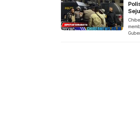
Poli
Sej
Chibe
membu
Guber