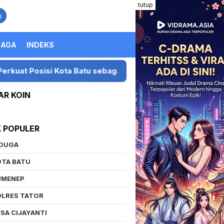
tutup
n
RAGA
INDEKS
si Kota Batu sebagai Destinasi Festival Musik Nasional
AR KOIN
K POPULER
IDUGA
OTA BATU
UMENEP
OLRES TATOR
SA CIJAYANTI