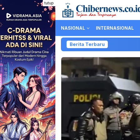
Loncat
tutup
ke
konten
NASIONAL
INTERNASIONAL
Berita Terbaru