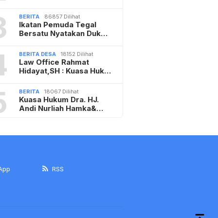
3
BERITA
86857 Dilihat
Ikatan Pemuda Tegal
Bersatu Nyatakan Duk…
4
BERITA DESA
18152 Dilihat
Law Office Rahmat
Hidayat,SH : Kuasa Huk…
5
BERITA
18067 Dilihat
Kuasa Hukum Dra. HJ.
Andi Nurliah Hamka&…
App
RSS