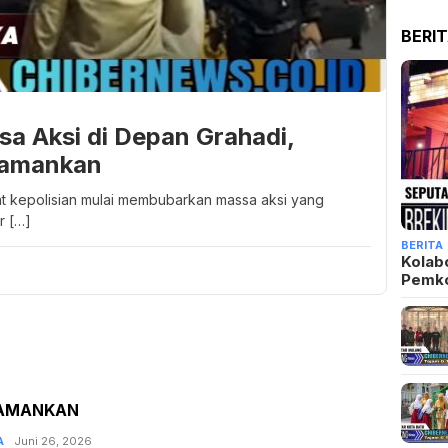
BERI
sa Aksi di Depan Grahadi,
iamankan
at kepolisian mulai membubarkan massa aksi yang
r […]
BERITA
Kolab
Pemk
IAMANKAN
A
Admin
Juni 26, 2026