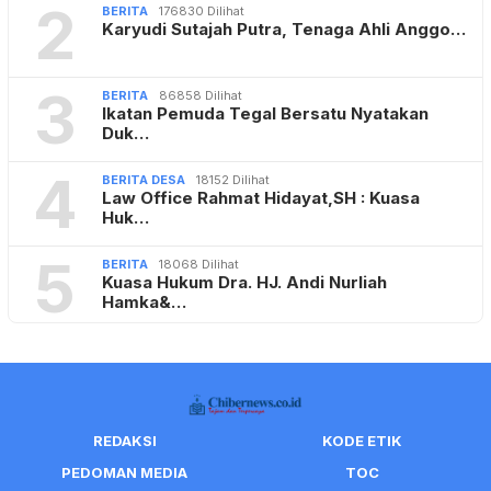
2
BERITA
176830 Dilihat
Karyudi Sutajah Putra, Tenaga Ahli Anggo…
3
BERITA
86858 Dilihat
Ikatan Pemuda Tegal Bersatu Nyatakan
Duk…
4
BERITA DESA
18152 Dilihat
Law Office Rahmat Hidayat,SH : Kuasa
Huk…
5
BERITA
18068 Dilihat
Kuasa Hukum Dra. HJ. Andi Nurliah
Hamka&…
REDAKSI
KODE ETIK
PEDOMAN MEDIA
TOC