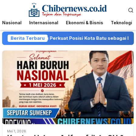
Loncat
Menu
ke
Mobile
konten
Nasional
Internasional
Ekonomi & Bisnis
Teknologi
n Pemkot Batu Perkuat Posisi Kota Batu sebagai Destinasi 
Berita Terbaru
Mei 1, 2026