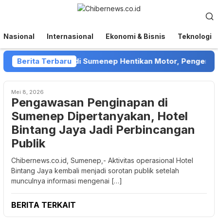
Loncat
Menu
ke
Mobile
konten
Nasional
Internasional
Ekonomi & Bisnis
Teknologi
 Debt Collector di Sumenep Hentikan Motor, Pengendara M
Berita Terbaru
Mei 8, 2026
Pengawasan Penginapan di
Sumenep Dipertanyakan, Hotel
Bintang Jaya Jadi Perbincangan
Publik
Chibernews.co.id, Sumenep,- Aktivitas operasional Hotel
Bintang Jaya kembali menjadi sorotan publik setelah
munculnya informasi mengenai […]
BERITA TERKAIT