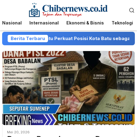
Loncat
Menu
ke
Mobile
konten
Nasional
Internasional
Ekonomi & Bisnis
Teknologi
n dan Pemkot Batu Perkuat Posisi Kota Batu sebagai Destin
Berita Terbaru
Mei 20, 2026