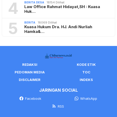
4
BERITA DESA
18154 Dilihat
Law Office Rahmat Hidayat,SH : Kuasa
Huk…
5
BERITA
18069 Dilihat
Kuasa Hukum Dra. HJ. Andi Nurliah
Hamka&…
REDAKSI
KODE ETIK
PEDOMAN MEDIA
TOC
DISCLAIMER
INDEKS
JARINGAN SOCIAL
Facebook
WhatsApp
RSS