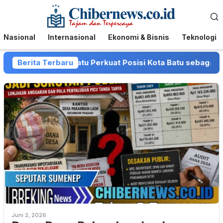
Loncat
Menu
ke
Mobile
konten
Nasional
Internasional
Ekonomi & Bisnis
Teknologi
 dan Pemkot Batu Perkuat Posisi Kota Batu sebagai Destina
Berita Terbaru
Juni 2, 2026