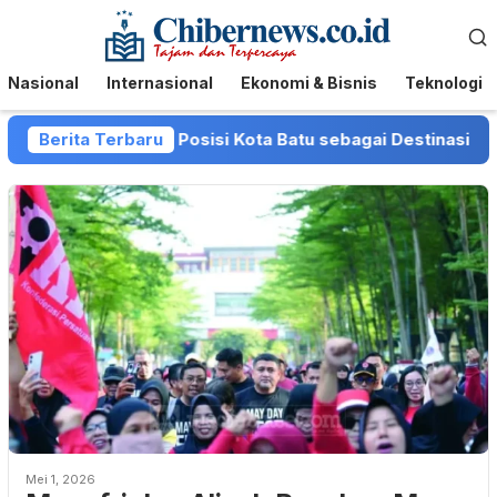
Loncat
Menu
ke
Mobile
konten
Nasional
Internasional
Ekonomi & Bisnis
Teknologi
ot Batu Perkuat Posisi Kota Batu sebagai Destinasi Festiv
Berita Terbaru
Mei 1, 2026