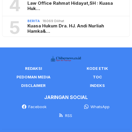
4
Law Office Rahmat Hidayat,SH : Kuasa
Huk…
5
BERITA
18069 Dilihat
Kuasa Hukum Dra. HJ. Andi Nurliah
Hamka&…
REDAKSI
KODE ETIK
PEDOMAN MEDIA
TOC
DISCLAIMER
INDEKS
JARINGAN SOCIAL
Facebook
WhatsApp
RSS