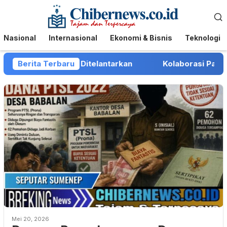
Loncat
Menu
ke
Mobile
konten
Nasional
Internasional
Ekonomi & Bisnis
Teknologi
ndara Mengaku Ditelantarkan
Berita Terbaru
Kolaborasi PartiLibur 
Mei 20, 2026