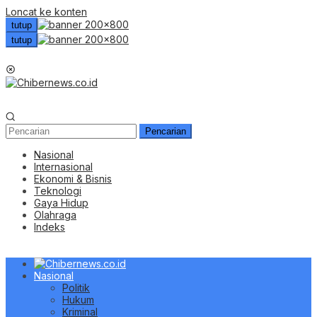
Loncat ke konten
tutup
tutup
Menu Mobile
Pencarian
Nasional
Internasional
Ekonomi & Bisnis
Teknologi
Gaya Hidup
Olahraga
Indeks
Nasional
Politik
Hukum
Kriminal