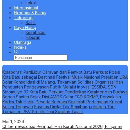
Lokal
Internasional
Ekonomi & Bisnis
Teknologi
Sains
Gaya Hidup
Kesehatan
Hiburan
Olahraga
Indeks
Berita Terbaru
Kolaborasi PartiLibur Caravan dan Pemkot Batu Perkuat Posisi
Kota Batu sebagai Destinasi Festival Musik Nasional
Presiden LIRA
Gelar Konsolidasi di Malang, Tekankan Soliditas Organisasi dan
Penguatan Pengawasan Publik
Melalui Inovasi ESSIDA, SDN
Sidomulyo 02 Kota Batu Perkuat Pendidikan Karakter dan Budaya
Sopan Santun Sejak Dini
AMOS Gelar FGD KDKMP, Perwakilan
Kodim Tak Hadir, Peserta Kecewa Sejumlah Pertanyaan Krusial
Belum Terjawab
Fasilitas Dinilai Tak Seimbang dengan Tarif,
Turnamen PBV Protek Tuai Sorotan Tajam
Mei 1, 2026
Chibernews.co.id Peringati Hari Buruh Nasional 2026, Pimpinan