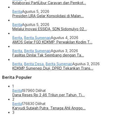
Kolaborasi PartiLibur Caravan dan Pemkot…
Berita
Agustus 5, 2026
Presiden LIRA Gelar Konsolidasi di Malan…
Berita
Agustus 5, 2026
Melalui Inovasi ESSIDA, SDN Sidomulyo 02…
Berita
,
Berita Sumenap
Agustus 4, 2026
AMOS Gelar FGD KDKMP, Perwakilan Kodim T…
Berita
,
Berita Sumenap
Agustus 3, 2026
Fasilitas Dinilai Tak Seimbang dengan Ta…
Berita
,
Berita Desa
,
Berita Sumenap
Agustus 3, 2026
KDKMP Sumenep Diuji, DPRD Tekankan Trans…
Berita Populer
1
Berita
197960 Dilihat
Dana Reses Rp 2,46 Triliun per Tahun, Ti…
2
Berita
176830 Dilihat
Karyudi Sutajah Putra, Tenaga Ahli Anggo…
3