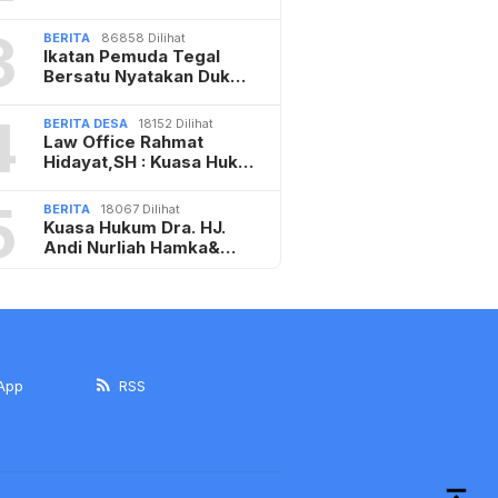
3
BERITA
86858 Dilihat
Ikatan Pemuda Tegal
Bersatu Nyatakan Duk…
4
BERITA DESA
18152 Dilihat
Law Office Rahmat
Hidayat,SH : Kuasa Huk…
5
BERITA
18067 Dilihat
Kuasa Hukum Dra. HJ.
Andi Nurliah Hamka&…
App
RSS