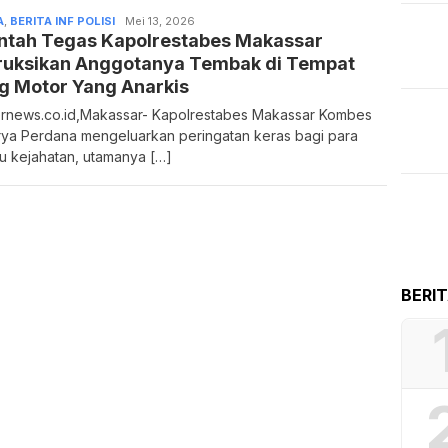
A
,
BERITA INF POLISI
Admin
Mei 13, 2026
intah Tegas Kapolrestabes Makassar
truksikan Anggotanya Tembak di Tempat
g Motor Yang Anarkis
rnews.co.id,Makassar- Kapolrestabes Makassar Kombes
rya Perdana mengeluarkan peringatan keras bagi para
u kejahatan, utamanya […]
BERI