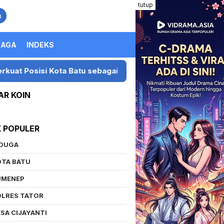
tutup
n
RAGA
INDEKS
i Kota Batu sebagai Destinasi Festival Musik Nasional
AR KOIN
K POPULER
IDUGA
OTA BATU
UMENEP
OLRES TATOR
SA CIJAYANTI