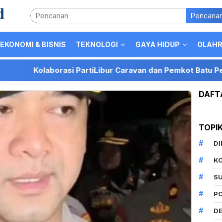
Pencaria
EKONOMI & BISNIS
TEKNOLOGI
GAYA HIDUP
OLAH
olaborasi PartiLibur Caravan dan Pemkot Batu Perkuat Posis
DAFT
TOPI
D
K
S
P
DE