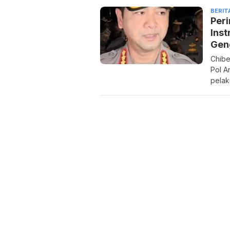
BERIT
Per
Ins
Gen
Chibe
Pol A
pelak