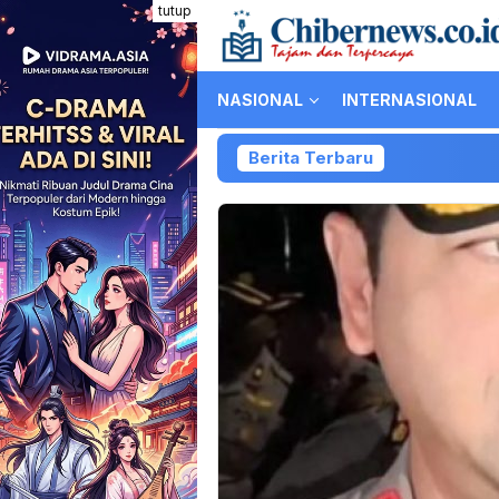
Loncat
tutup
ke
konten
NASIONAL
INTERNASIONAL
Berita Terbaru
K