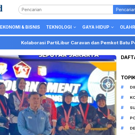
Pencaria
EKONOMI & BISNIS
TEKNOLOGI
GAYA HIDUP
OLAH
laborasi PartiLibur Caravan dan Pemkot Batu Perkuat Posis
DAFT
TOPI
D
K
S
P
DE