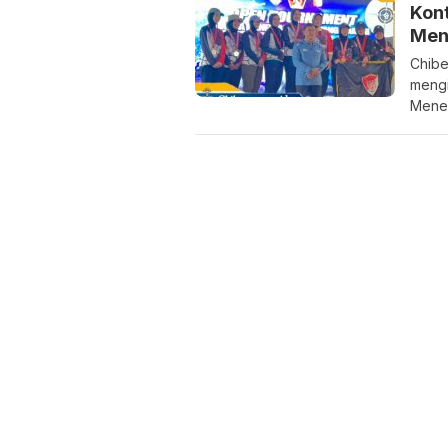
Kont
Men
Chibe
mengi
Menem