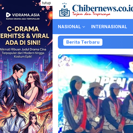
Loncat
tutup
ke
konten
NASIONAL
INTERNASIONAL
Berita Terbaru
Ko