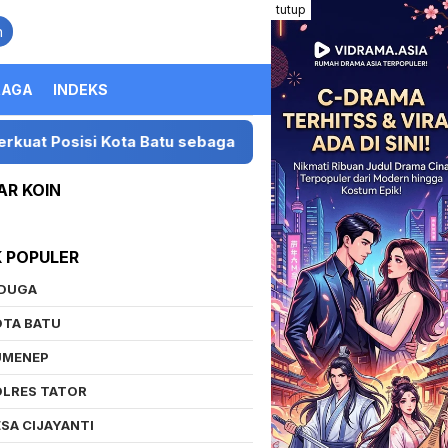
tutup
n
RAGA
INDEKS
i Kota Batu sebagai Destinasi Festival Musik Nasional
AR KOIN
K POPULER
IDUGA
OTA BATU
UMENEP
OLRES TATOR
SA CIJAYANTI