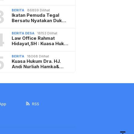
3
BERITA
86859 Dilihat
Ikatan Pemuda Tegal
Bersatu Nyatakan Duk…
4
BERITA DESA
18153 Dilihat
Law Office Rahmat
Hidayat,SH : Kuasa Huk…
5
BERITA
18068 Dilihat
Kuasa Hukum Dra. HJ.
Andi Nurliah Hamka&…
App
RSS