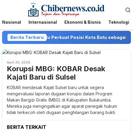
Loncat
Menu
ke
Mobile
konten
Nasional
Internasional
Ekonomi & Bisnis
Teknologi
 dan Pemkot Batu Perkuat Posisi Kota Batu sebagai Destina
Berita Terbaru
April 30, 2026
Korupsi MBG: KOBAR Desak
Kajati Baru di Sulsel
KOBAR mendesak Kajati Sulsel baru untuk segera
mengevaluasi laporan dugaan korupsi dalam Program
Makan Bergizi Gratis (MBG) di Kabupaten Bulukumba.
Mereka juga mengingatkan agar aparat penegak hukum
tidak terkecoh oleh dugaan penghilangan barang bukti.
BERITA TERKAIT