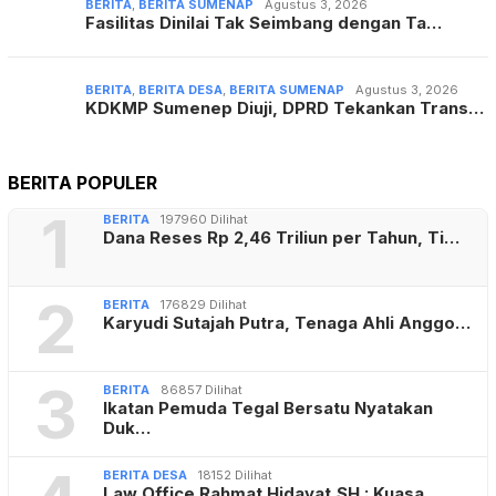
BERITA
,
BERITA SUMENAP
Agustus 3, 2026
Fasilitas Dinilai Tak Seimbang dengan Ta…
BERITA
,
BERITA DESA
,
BERITA SUMENAP
Agustus 3, 2026
KDKMP Sumenep Diuji, DPRD Tekankan Trans…
BERITA POPULER
1
BERITA
197960 Dilihat
Dana Reses Rp 2,46 Triliun per Tahun, Ti…
2
BERITA
176829 Dilihat
Karyudi Sutajah Putra, Tenaga Ahli Anggo…
3
BERITA
86857 Dilihat
Ikatan Pemuda Tegal Bersatu Nyatakan
Duk…
BERITA DESA
18152 Dilihat
Law Office Rahmat Hidayat,SH : Kuasa