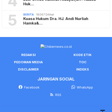
4
Huk…
5
BERITA
18067 Dilihat
Kuasa Hukum Dra. HJ. Andi Nurliah
Hamka&…
REDAKSI
KODE ETIK
PEDOMAN MEDIA
TOC
DISCLAIMER
INDEKS
JARINGAN SOCIAL
Facebook
WhatsApp
RSS