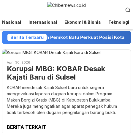
Loncat
Menu
ke
Mobile
konten
Nasional
Internasional
Ekonomi & Bisnis
Teknologi
tiLibur Caravan dan Pemkot Batu Perkuat Posisi Kota Batu s
Berita Terbaru
April 30, 2026
Korupsi MBG: KOBAR Desak
Kajati Baru di Sulsel
KOBAR mendesak Kajati Sulsel baru untuk segera
mengevaluasi laporan dugaan korupsi dalam Program
Makan Bergizi Gratis (MBG) di Kabupaten Bulukumba.
Mereka juga mengingatkan agar aparat penegak hukum
tidak terkecoh oleh dugaan penghilangan barang bukti.
BERITA TERKAIT