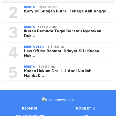
2
BERITA
176831 Dilihat
Karyudi Sutajah Putra, Tenaga Ahli Anggo…
3
BERITA
86860 Dilihat
Ikatan Pemuda Tegal Bersatu Nyatakan
Duk…
4
BERITA DESA
18154 Dilihat
Law Office Rahmat Hidayat,SH : Kuasa
Huk…
5
BERITA
18069 Dilihat
Kuasa Hukum Dra. HJ. Andi Nurliah
Hamka&…
REDAKSI
KODE ETIK
PEDOMAN MEDIA
TOC