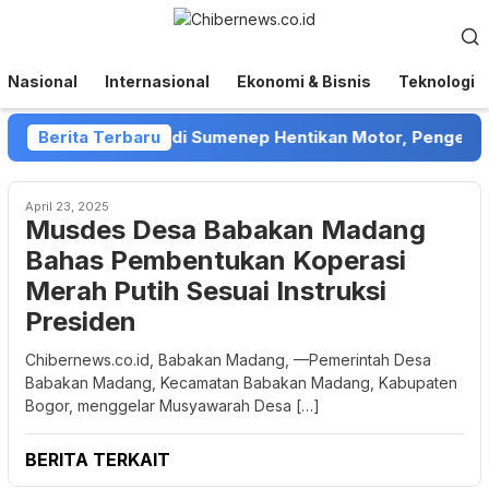
Loncat
Menu
ke
Mobile
konten
Nasional
Internasional
Ekonomi & Bisnis
Teknologi
 Debt Collector di Sumenep Hentikan Motor, Pengendara 
Berita Terbaru
April 23, 2025
Musdes Desa Babakan Madang
Bahas Pembentukan Koperasi
Merah Putih Sesuai Instruksi
Presiden
Chibernews.co.id, Babakan Madang, —Pemerintah Desa
Babakan Madang, Kecamatan Babakan Madang, Kabupaten
Bogor, menggelar Musyawarah Desa […]
BERITA TERKAIT