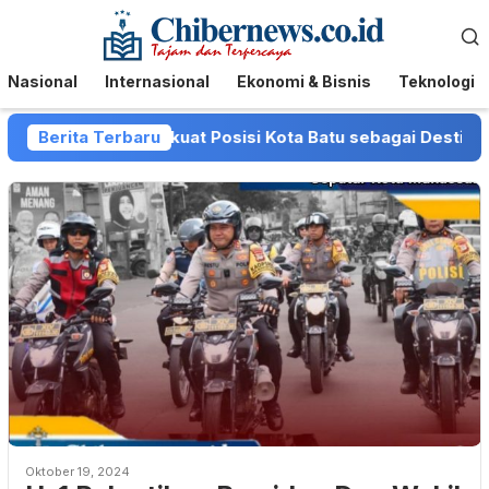
Loncat
Menu
ke
Mobile
konten
Nasional
Internasional
Ekonomi & Bisnis
Teknologi
Pemkot Batu Perkuat Posisi Kota Batu sebagai Destinasi Fe
Berita Terbaru
Oktober 19, 2024