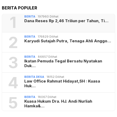
BERITA POPULER
1
BERITA
197960 Dilihat
Dana Reses Rp 2,46 Triliun per Tahun, Ti…
2
BERITA
176829 Dilihat
Karyudi Sutajah Putra, Tenaga Ahli Anggo…
3
BERITA
86857 Dilihat
Ikatan Pemuda Tegal Bersatu Nyatakan
Duk…
4
BERITA DESA
18152 Dilihat
Law Office Rahmat Hidayat,SH : Kuasa
Huk…
5
BERITA
18067 Dilihat
Kuasa Hukum Dra. HJ. Andi Nurliah
Hamka&…