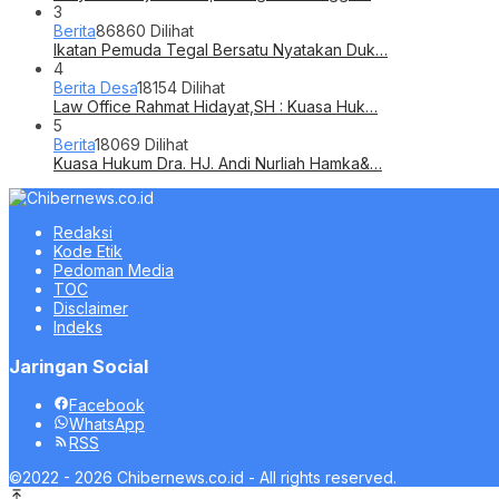
3
Berita
86860 Dilihat
Ikatan Pemuda Tegal Bersatu Nyatakan Duk…
4
Berita Desa
18154 Dilihat
Law Office Rahmat Hidayat,SH : Kuasa Huk…
5
Berita
18069 Dilihat
Kuasa Hukum Dra. HJ. Andi Nurliah Hamka&…
Redaksi
Kode Etik
Pedoman Media
TOC
Disclaimer
Indeks
Jaringan Social
Facebook
WhatsApp
RSS
©2022 - 2026 Chibernews.co.id - All rights reserved.