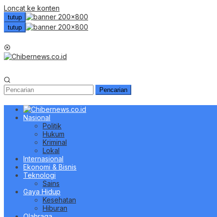
Loncat ke konten
tutup
tutup
Menu Mobile
Pencarian
Nasional
Politik
Hukum
Kriminal
Lokal
Internasional
Ekonomi & Bisnis
Teknologi
Sains
Gaya Hidup
Kesehatan
Hiburan
Olahraga