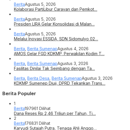
Berita
Agustus 5, 2026
Kolaborasi PartiLibur Caravan dan Pemkot…
Berita
Agustus 5, 2026
Presiden LIRA Gelar Konsolidasi di Malan…
Berita
Agustus 5, 2026
Melalui Inovasi ESSIDA, SDN Sidomulyo 02…
Berita
,
Berita Sumenap
Agustus 4, 2026
AMOS Gelar FGD KDKMP, Perwakilan Kodim T…
Berita
,
Berita Sumenap
Agustus 3, 2026
Fasilitas Dinilai Tak Seimbang dengan Ta…
Berita
,
Berita Desa
,
Berita Sumenap
Agustus 3, 2026
KDKMP Sumenep Diuji, DPRD Tekankan Trans…
Berita Populer
1
Berita
197961 Dilihat
Dana Reses Rp 2,46 Triliun per Tahun, Ti…
2
Berita
176831 Dilihat
Karyudi Sutajah Putra, Tenaga Ahli Anggo…