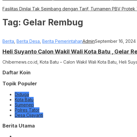
Fasilitas Dinilai Tak Seimbang dengan Tarif, Turnamen PBV Protek
Tag:
Gelar Rembug
Berita
,
Berita Desa
,
Berita Pemerintahan
Admin
September 16, 2024
Heli Suyanto Calon Wakil Wali Kota Batu , Gela
Chibernews.co.id, Kota Batu – Calon Wakil Wali Kota Batu, Heli S
Daftar Koin
Topik Populer
Diduga
Kota Batu
Sumenep
Polres Tator
Desa Cijayanti
Berita Utama