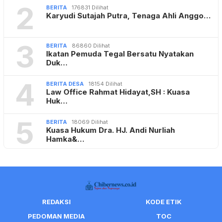
2
BERITA
176831 Dilihat
Karyudi Sutajah Putra, Tenaga Ahli Anggo…
3
BERITA
86860 Dilihat
Ikatan Pemuda Tegal Bersatu Nyatakan
Duk…
4
BERITA DESA
18154 Dilihat
Law Office Rahmat Hidayat,SH : Kuasa
Huk…
5
BERITA
18069 Dilihat
Kuasa Hukum Dra. HJ. Andi Nurliah
Hamka&…
REDAKSI
KODE ETIK
PEDOMAN MEDIA
TOC