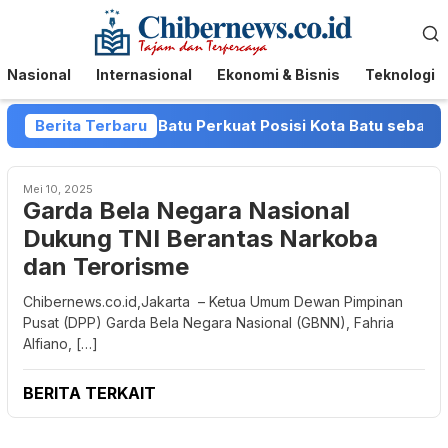
Loncat
Menu
ke
Mobile
konten
Nasional
Internasional
Ekonomi & Bisnis
Teknologi
van dan Pemkot Batu Perkuat Posisi Kota Batu sebagai Dest
Berita Terbaru
Mei 10, 2025
Garda Bela Negara Nasional
Dukung TNI Berantas Narkoba
dan Terorisme
Chibernews.co.id,Jakarta – Ketua Umum Dewan Pimpinan
Pusat (DPP) Garda Bela Negara Nasional (GBNN), Fahria
Alfiano, […]
BERITA TERKAIT