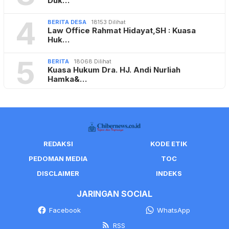
Duk…
4
BERITA DESA
18153 Dilihat
Law Office Rahmat Hidayat,SH : Kuasa
Huk…
5
BERITA
18068 Dilihat
Kuasa Hukum Dra. HJ. Andi Nurliah
Hamka&…
REDAKSI
KODE ETIK
PEDOMAN MEDIA
TOC
DISCLAIMER
INDEKS
JARINGAN SOCIAL
Facebook
WhatsApp
RSS