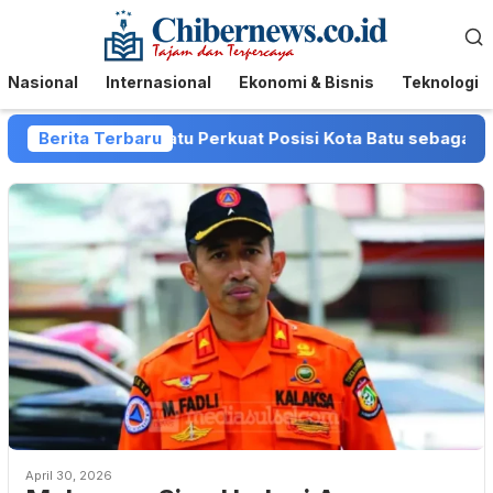
Loncat
Menu
ke
Mobile
konten
Nasional
Internasional
Ekonomi & Bisnis
Teknologi
n dan Pemkot Batu Perkuat Posisi Kota Batu sebagai Destin
Berita Terbaru
April 30, 2026