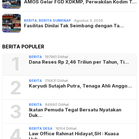
AMOS Gelar FGD KDKMP, Perwakilan Kodim T…
BERITA
,
BERITA SUMENAP
Agustus 3, 2026
Fasilitas Dinilai Tak Seimbang dengan Ta…
BERITA POPULER
1
BERITA
197961 Dilihat
Dana Reses Rp 2,46 Triliun per Tahun, Ti…
2
BERITA
176831 Dilihat
Karyudi Sutajah Putra, Tenaga Ahli Anggo…
3
BERITA
86860 Dilihat
Ikatan Pemuda Tegal Bersatu Nyatakan
Duk…
4
BERITA DESA
18154 Dilihat
Law Office Rahmat Hidayat,SH : Kuasa