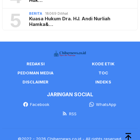
Huk…
5
BERITA
18069 Dilihat
Kuasa Hukum Dra. HJ. Andi Nurliah
Hamka&…
REDAKSI
KODE ETIK
PEDOMAN MEDIA
TOC
DISCLAIMER
INDEKS
JARINGAN SOCIAL
Facebook
WhatsApp
RSS
©2022 - 2026 Chibernews.co.id - All rights reserved.