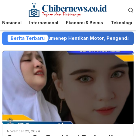
Loncat
Menu
ke
Mobile
konten
Nasional
Internasional
Ekonomi & Bisnis
Teknologi
t Collector di Sumenep Hentikan Motor, Pengendara Meng
Berita Terbaru
November 22, 2024