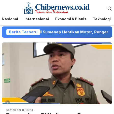
Loncat
Menu
ke
Mobile
konten
Nasional
Internasional
Ekonomi & Bisnis
Teknologi
Debt Collector di Sumenep Hentikan Motor, Pengendara Me
Berita Terbaru
September 11, 2024