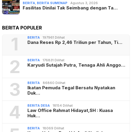
BERITA
,
BERITA SUMENAP
Agustus 3, 2026
Fasilitas Dinilai Tak Seimbang dengan Ta…
BERITA POPULER
1
BERITA
197961 Dilihat
Dana Reses Rp 2,46 Triliun per Tahun, Ti…
2
BERITA
176831 Dilihat
Karyudi Sutajah Putra, Tenaga Ahli Anggo…
3
BERITA
86860 Dilihat
Ikatan Pemuda Tegal Bersatu Nyatakan
Duk…
4
BERITA DESA
18154 Dilihat
Law Office Rahmat Hidayat,SH : Kuasa
Huk…
BERITA
18069 Dilihat