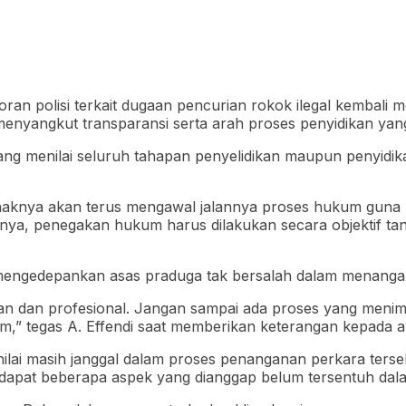
an polisi terkait dugaan pencurian rokok ilegal kembali 
enyangkut transparansi serta arah proses penyidikan yang 
yang menilai seluruh tahapan penyelidikan maupun penyidik
aknya akan terus mengawal jalannya proses hukum guna m
, penegakan hukum harus dilakukan secara objektif tanp
mengedepankan asas praduga tak bersalah dalam menangan
ran dan profesional. Jangan sampai ada proses yang menim
” tegas A. Effendi saat memberikan keterangan kepada a
 dinilai masih janggal dalam proses penanganan perkara te
dapat beberapa aspek yang dianggap belum tersentuh dala