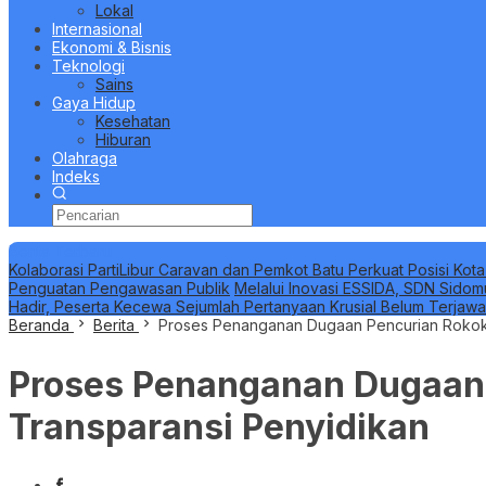
Lokal
Internasional
Ekonomi & Bisnis
Teknologi
Sains
Gaya Hidup
Kesehatan
Hiburan
Olahraga
Indeks
Berita Terbaru
Kolaborasi PartiLibur Caravan dan Pemkot Batu Perkuat Posisi Kota
Penguatan Pengawasan Publik
Melalui Inovasi ESSIDA, SDN Sidom
Hadir, Peserta Kecewa Sejumlah Pertanyaan Krusial Belum Terjaw
Beranda
Berita
Proses Penanganan Dugaan Pencurian Rokok 
Proses Penanganan Dugaan 
Transparansi Penyidikan