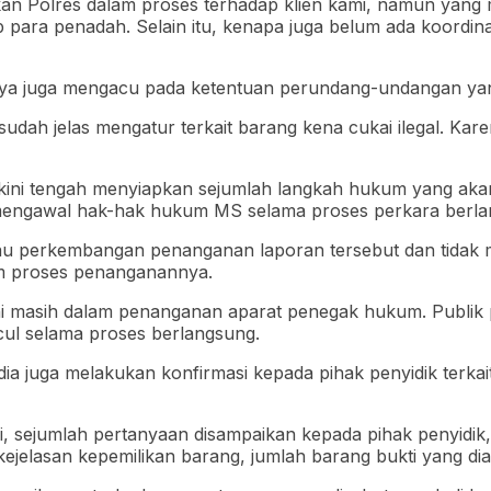
hkan Polres dalam proses terhadap klien kami, namun yang
ra penadah. Selain itu, kenapa juga belum ada koordinasi
ya juga mengacu pada ketentuan perundang-undangan yang
sudah jelas mengatur terkait barang kena cukai ilegal. Ka
kini tengah menyiapkan sejumlah langkah hukum yang akan
 mengawal hak-hak hukum MS selama proses perkara berla
au perkembangan penanganan laporan tersebut dan tidak
lam proses penanganannya.
 kini masih dalam penanganan aparat penegak hukum. Publ
cul selama proses berlangsung.
a juga melakukan konfirmasi kepada pihak penyidik terk
 sejumlah pertanyaan disampaikan kepada pihak penyidik, 
 kejelasan kepemilikan barang, jumlah barang bukti yang d