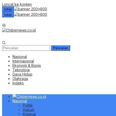
Loncat ke konten
tutup
tutup
Menu Mobile
Pencarian
Nasional
Internasional
Ekonomi & Bisnis
Teknologi
Gaya Hidup
Olahraga
Indeks
Nasional
Politik
Hukum
Kriminal