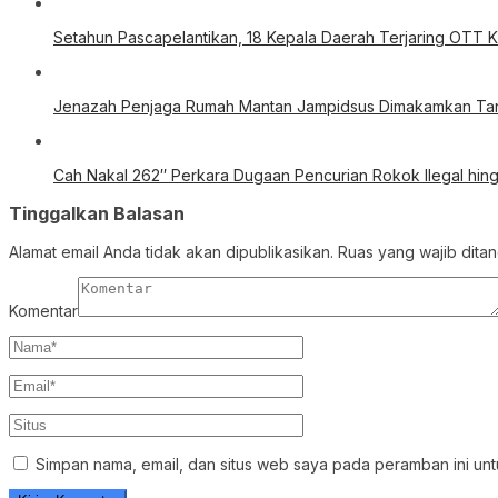
Setahun Pascapelantikan, 18 Kepala Daerah Terjaring OTT 
Jenazah Penjaga Rumah Mantan Jampidsus Dimakamkan Tanp
Cah Nakal 262″ Perkara Dugaan Pencurian Rokok Ilegal hing
Tinggalkan Balasan
Alamat email Anda tidak akan dipublikasikan.
Ruas yang wajib dita
Komentar
Simpan nama, email, dan situs web saya pada peramban ini unt