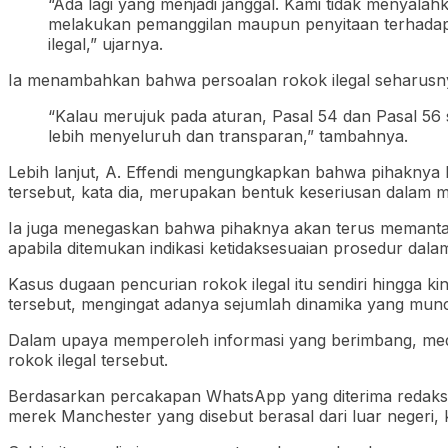
“Ada lagi yang menjadi janggal. Kami tidak menyala
melakukan pemanggilan maupun penyitaan terhadap pa
ilegal,” ujarnya.
Ia menambahkan bahwa persoalan rokok ilegal seharusn
“Kalau merujuk pada aturan, Pasal 54 dan Pasal 56 
lebih menyeluruh dan transparan,” tambahnya.
Lebih lanjut, A. Effendi mengungkapkan bahwa pihaknya 
tersebut, kata dia, merupakan bentuk keseriusan dalam
Ia juga menegaskan bahwa pihaknya akan terus memant
apabila ditemukan indikasi ketidaksesuaian prosedur da
Kasus dugaan pencurian rokok ilegal itu sendiri hingga
tersebut, mengingat adanya sejumlah dinamika yang mun
Dalam upaya memperoleh informasi yang berimbang, medi
rokok ilegal tersebut.
Berdasarkan percakapan WhatsApp yang diterima redaksi,
merek Manchester yang disebut berasal dari luar negeri,