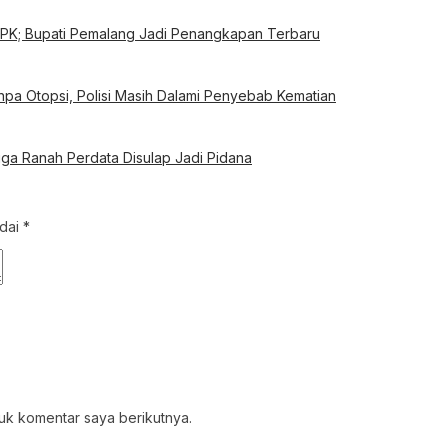
KPK; Bupati Pemalang Jadi Penangkapan Terbaru
a Otopsi, Polisi Masih Dalami Penyebab Kematian
ga Ranah Perdata Disulap Jadi Pidana
ndai
*
uk komentar saya berikutnya.