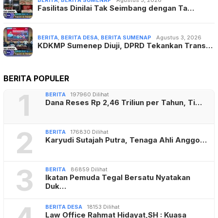
Fasilitas Dinilai Tak Seimbang dengan Ta…
BERITA
,
BERITA DESA
,
BERITA SUMENAP
Agustus 3, 2026
KDKMP Sumenep Diuji, DPRD Tekankan Trans…
BERITA POPULER
1
BERITA
197960 Dilihat
Dana Reses Rp 2,46 Triliun per Tahun, Ti…
2
BERITA
176830 Dilihat
Karyudi Sutajah Putra, Tenaga Ahli Anggo…
3
BERITA
86859 Dilihat
Ikatan Pemuda Tegal Bersatu Nyatakan
Duk…
4
BERITA DESA
18153 Dilihat
Law Office Rahmat Hidayat,SH : Kuasa