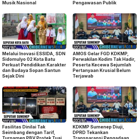
Musik Nasional
Pengawasan Publik
Melalui Inovasi ESSIDA, SDN
AMOS Gelar FGD KDKMP,
Sidomulyo 02 Kota Batu
Perwakilan Kodim Tak Hadir,
Perkuat Pendidikan Karakter
Peserta Kecewa Sejumlah
dan Budaya Sopan Santun
Pertanyaan Krusial Belum
Sejak Dini
Terjawab
Fasilitas Dinilai Tak
KDKMP Sumenep Diuji,
Seimbang dengan Tarif,
DPRD Tekankan
Turnamen PBV Protek Tuai
Transparansi Pengadaan,