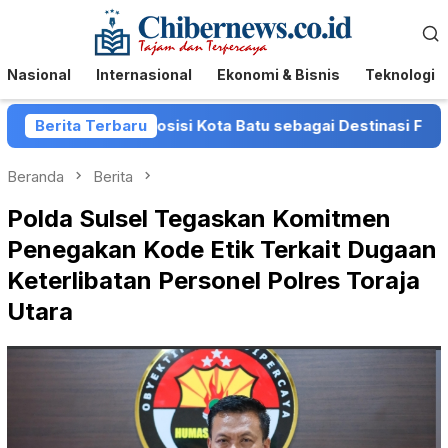
Loncat
Menu
ke
Mobile
konten
Nasional
Internasional
Ekonomi & Bisnis
Teknologi
erkuat Posisi Kota Batu sebagai Destinasi Festival Musik N
Berita Terbaru
Beranda
Berita
Polda Sulsel Tegaskan Komitmen
Penegakan Kode Etik Terkait Dugaan
Keterlibatan Personel Polres Toraja
Utara