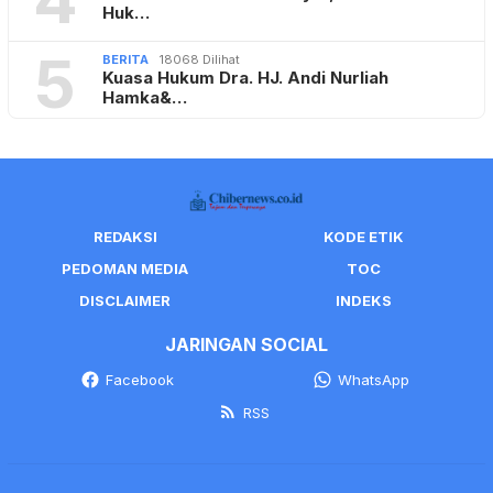
Huk…
5
BERITA
18068 Dilihat
Kuasa Hukum Dra. HJ. Andi Nurliah
Hamka&…
REDAKSI
KODE ETIK
PEDOMAN MEDIA
TOC
DISCLAIMER
INDEKS
JARINGAN SOCIAL
Facebook
WhatsApp
RSS