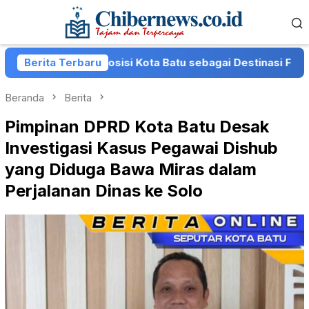
Loncat
Menu
ke
Mobile
konten
uat Posisi Kota Batu sebagai Destinasi Festival Musik Nas
Berita Terbaru
Beranda
Berita
Pimpinan DPRD Kota Batu Desak
Investigasi Kasus Pegawai Dishub
yang Diduga Bawa Miras dalam
Perjalanan Dinas ke Solo