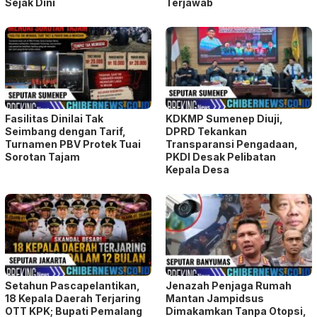
Sejak Dini
Terjawab
Fasilitas Dinilai Tak
KDKMP Sumenep Diuji,
Seimbang dengan Tarif,
DPRD Tekankan
Turnamen PBV Protek Tuai
Transparansi Pengadaan,
Sorotan Tajam
PKDI Desak Pelibatan
Kepala Desa
Setahun Pascapelantikan,
Jenazah Penjaga Rumah
18 Kepala Daerah Terjaring
Mantan Jampidsus
OTT KPK; Bupati Pemalang
Dimakamkan Tanpa Otopsi,