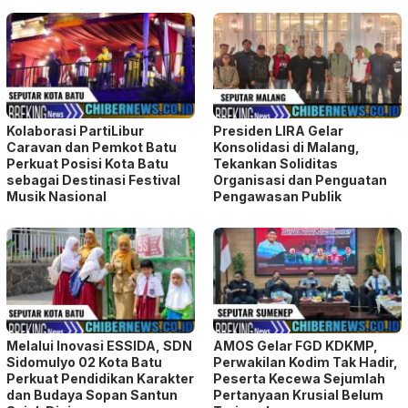
Kolaborasi PartiLibur
Presiden LIRA Gelar
Caravan dan Pemkot Batu
Konsolidasi di Malang,
Perkuat Posisi Kota Batu
Tekankan Soliditas
sebagai Destinasi Festival
Organisasi dan Penguatan
Musik Nasional
Pengawasan Publik
Melalui Inovasi ESSIDA, SDN
AMOS Gelar FGD KDKMP,
Sidomulyo 02 Kota Batu
Perwakilan Kodim Tak Hadir,
Perkuat Pendidikan Karakter
Peserta Kecewa Sejumlah
dan Budaya Sopan Santun
Pertanyaan Krusial Belum