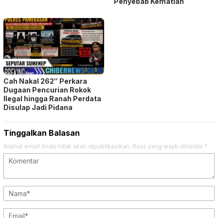
Penyebab Kematian
Cah Nakal 262″ Perkara
Dugaan Pencurian Rokok
Ilegal hingga Ranah Perdata
Disulap Jadi Pidana
Tinggalkan Balasan
Alamat email Anda tidak akan dipublikasikan.
Ruas yang wajib ditandai
*