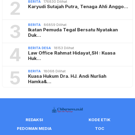
2
BERITA
176830 Dilihat
Karyudi Sutajah Putra, Tenaga Ahli Anggo…
3
BERITA
86859 Dilihat
Ikatan Pemuda Tegal Bersatu Nyatakan
Duk…
4
BERITA DESA
18153 Dilihat
Law Office Rahmat Hidayat,SH : Kuasa
Huk…
5
BERITA
18068 Dilihat
Kuasa Hukum Dra. HJ. Andi Nurliah
Hamka&…
REDAKSI
KODE ETIK
PEDOMAN MEDIA
TOC