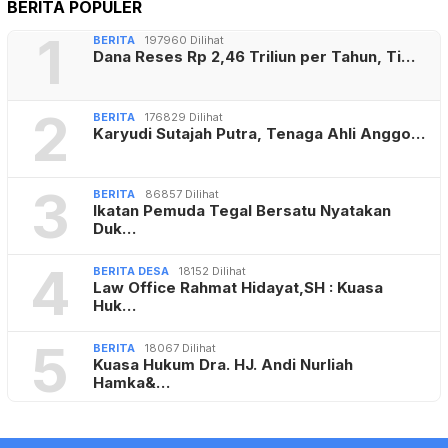
BERITA POPULER
1
BERITA
197960 Dilihat
Dana Reses Rp 2,46 Triliun per Tahun, Ti…
2
BERITA
176829 Dilihat
Karyudi Sutajah Putra, Tenaga Ahli Anggo…
3
BERITA
86857 Dilihat
Ikatan Pemuda Tegal Bersatu Nyatakan
Duk…
4
BERITA DESA
18152 Dilihat
Law Office Rahmat Hidayat,SH : Kuasa
Huk…
5
BERITA
18067 Dilihat
Kuasa Hukum Dra. HJ. Andi Nurliah
Hamka&…