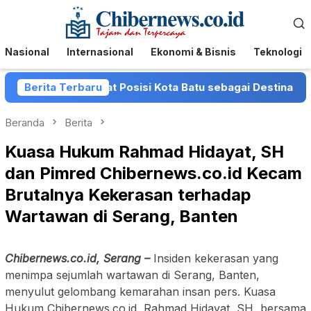
Loncat
Menu
ke
Mobile
konten
Nasional
Internasional
Ekonomi & Bisnis
Teknologi
atu Perkuat Posisi Kota Batu sebagai Destinasi Festival Mu
Berita Terbaru
Beranda
Berita
Kuasa Hukum Rahmad Hidayat, SH
dan Pimred Chibernews.co.id Kecam
Brutalnya Kekerasan terhadap
Wartawan di Serang, Banten
Chibernews.co.id, Serang –
Insiden kekerasan yang
menimpa sejumlah wartawan di Serang, Banten,
menyulut gelombang kemarahan insan pers. Kuasa
Hukum Chibernews.co.id, Rahmad Hidayat, SH, bersama