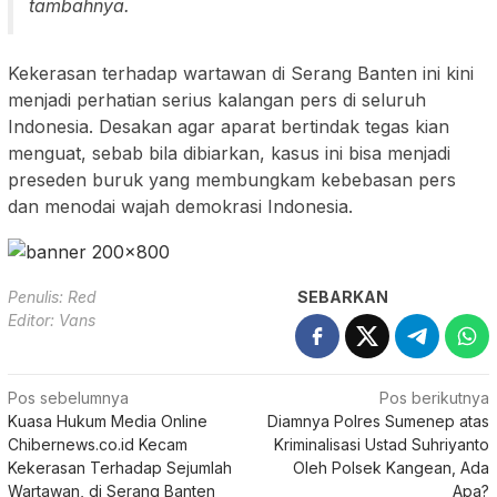
tambahnya.
Kekerasan terhadap wartawan di Serang Banten ini kini
menjadi perhatian serius kalangan pers di seluruh
Indonesia. Desakan agar aparat bertindak tegas kian
menguat, sebab bila dibiarkan, kasus ini bisa menjadi
preseden buruk yang membungkam kebebasan pers
dan menodai wajah demokrasi Indonesia.
Penulis: Red
SEBARKAN
Editor: Vans
Navigasi
Pos sebelumnya
Pos berikutnya
Kuasa Hukum Media Online
Diamnya Polres Sumenep atas
pos
Chibernews.co.id Kecam
Kriminalisasi Ustad Suhriyanto
Kekerasan Terhadap Sejumlah
Oleh Polsek Kangean, Ada
Wartawan, di Serang Banten
Apa?