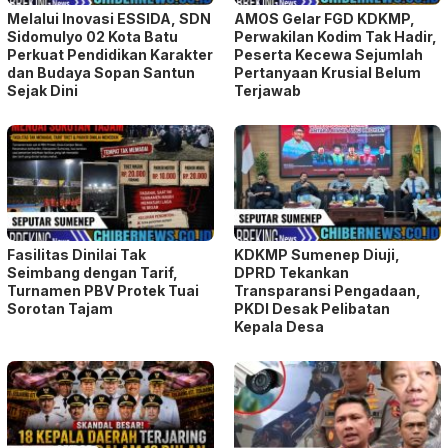
Melalui Inovasi ESSIDA, SDN
AMOS Gelar FGD KDKMP,
Sidomulyo 02 Kota Batu
Perwakilan Kodim Tak Hadir,
Perkuat Pendidikan Karakter
Peserta Kecewa Sejumlah
dan Budaya Sopan Santun
Pertanyaan Krusial Belum
Sejak Dini
Terjawab
Fasilitas Dinilai Tak
KDKMP Sumenep Diuji,
Seimbang dengan Tarif,
DPRD Tekankan
Turnamen PBV Protek Tuai
Transparansi Pengadaan,
Sorotan Tajam
PKDI Desak Pelibatan
Kepala Desa