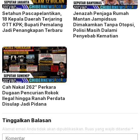
Setahun Pascapelantikan,
Jenazah Penjaga Rumah
18 Kepala Daerah Terjaring
Mantan Jampidsus
OTT KPK; Bupati Pemalang
Dimakamkan Tanpa Otopsi,
Jadi Penangkapan Terbaru
Polisi Masih Dalami
Penyebab Kematian
Cah Nakal 262″ Perkara
Dugaan Pencurian Rokok
Ilegal hingga Ranah Perdata
Disulap Jadi Pidana
Tinggalkan Balasan
Alamat email Anda tidak akan dipublikasikan.
Ruas yang wajib ditandai
*