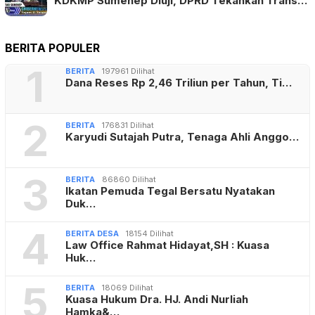
2
BERITA
176831 Dilihat
Karyudi Sutajah Putra, Tenaga Ahli Anggo…
3
BERITA
86860 Dilihat
Ikatan Pemuda Tegal Bersatu Nyatakan
Duk…
4
BERITA DESA
18154 Dilihat
Law Office Rahmat Hidayat,SH : Kuasa
Huk…
5
BERITA
18069 Dilihat
Kuasa Hukum Dra. HJ. Andi Nurliah
Hamka&…
REDAKSI
KODE ETIK