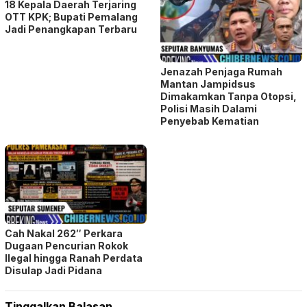
Dimakamkan Tanpa Otopsi,
Polisi Masih Dalami
Penyebab Kematian
Cah Nakal 262″ Perkara
Dugaan Pencurian Rokok
Ilegal hingga Ranah Perdata
Disulap Jadi Pidana
Tinggalkan Balasan
Alamat email Anda tidak akan dipublikasikan.
Ruas yang wajib ditandai
*