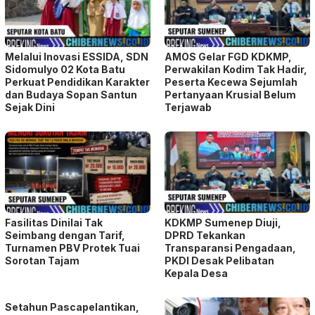
dan Budaya Sopan Santun
Pertanyaan Krusial Belum
Sejak Dini
Terjawab
Fasilitas Dinilai Tak
KDKMP Sumenep Diuji,
Seimbang dengan Tarif,
DPRD Tekankan
Turnamen PBV Protek Tuai
Transparansi Pengadaan,
Sorotan Tajam
PKDI Desak Pelibatan
Kepala Desa
Setahun Pascapelantikan,
18 Kepala Daerah Terjaring
OTT KPK; Bupati Pemalang
Jadi Penangkapan Terbaru
Jenazah Penjaga Rumah
Mantan Jampidsus