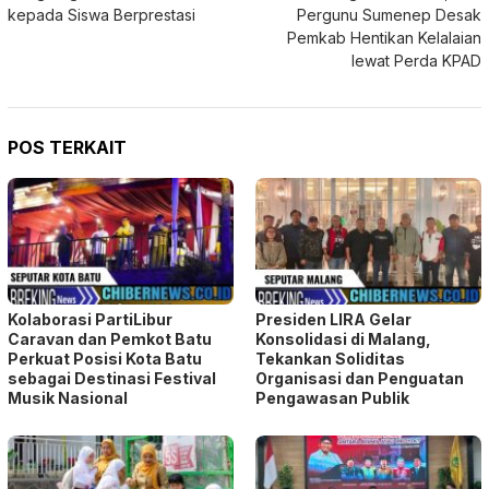
POS TERKAIT
Kolaborasi PartiLibur
Presiden LIRA Gelar
Caravan dan Pemkot Batu
Konsolidasi di Malang,
Perkuat Posisi Kota Batu
Tekankan Soliditas
sebagai Destinasi Festival
Organisasi dan Penguatan
Musik Nasional
Pengawasan Publik
Melalui Inovasi ESSIDA, SDN
AMOS Gelar FGD KDKMP,
Sidomulyo 02 Kota Batu
Perwakilan Kodim Tak Hadir,
Perkuat Pendidikan Karakter
Peserta Kecewa Sejumlah