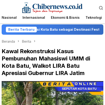
Loncat
Menu
ke
Mobile
konten
Nasional
Internasional
Ekonomi & Bisnis
Teknologi
 Posisi Kota Batu sebagai Destinasi Festival Musik Nasion
Berita Terbaru
Beranda
Berita
Kawal Rekonstruksi Kasus
Pembunuhan Mahasiswi UMM di
Kota Batu, Walkot LIRA Batu
Apresiasi Gubernur LIRA Jatim