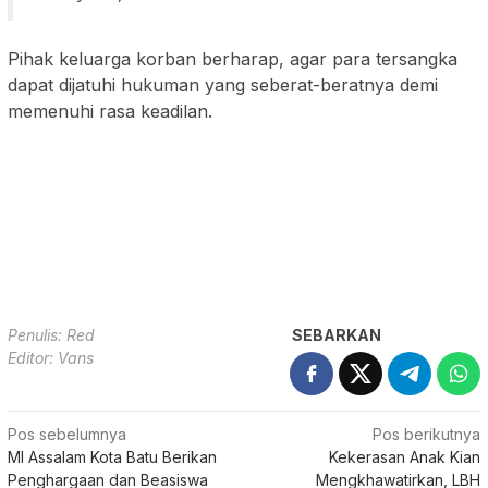
Pihak keluarga korban berharap, agar para tersangka
dapat dijatuhi hukuman yang seberat-beratnya demi
memenuhi rasa keadilan.
Penulis: Red
SEBARKAN
Editor: Vans
Navigasi
Pos sebelumnya
Pos berikutnya
MI Assalam Kota Batu Berikan
Kekerasan Anak Kian
pos
Penghargaan dan Beasiswa
Mengkhawatirkan, LBH
kepada Siswa Berprestasi
Pergunu Sumenep Desak
Pemkab Hentikan Kelalaian
lewat Perda KPAD