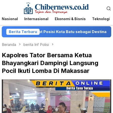
Loncat
Menu
ke
Mobile
konten
Nasional
Internasional
Ekonomi & Bisnis
Teknologi
 Perkuat Posisi Kota Batu sebagai Destinasi Festival Musi
Berita Terbaru
Beranda
berita Inf Polisi
Kapolres Tator Bersama Ketua
Bhayangkari Dampingi Langsung
Pocil Ikuti Lomba Di Makassar