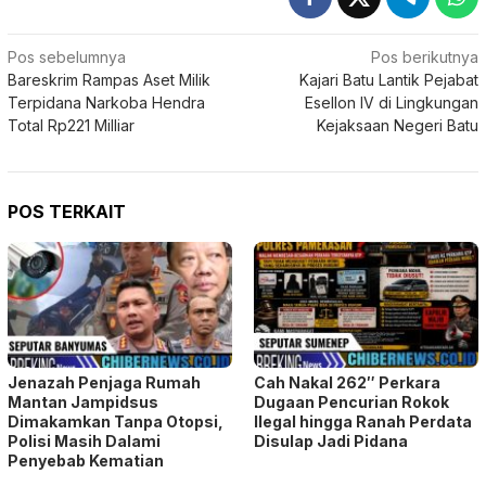
Navigasi
Pos sebelumnya
Pos berikutnya
Bareskrim Rampas Aset Milik
Kajari Batu Lantik Pejabat
pos
Terpidana Narkoba Hendra
Esellon IV di Lingkungan
Total Rp221 Milliar
Kejaksaan Negeri Batu
POS TERKAIT
Jenazah Penjaga Rumah
Cah Nakal 262″ Perkara
Mantan Jampidsus
Dugaan Pencurian Rokok
Dimakamkan Tanpa Otopsi,
Ilegal hingga Ranah Perdata
Polisi Masih Dalami
Disulap Jadi Pidana
Penyebab Kematian