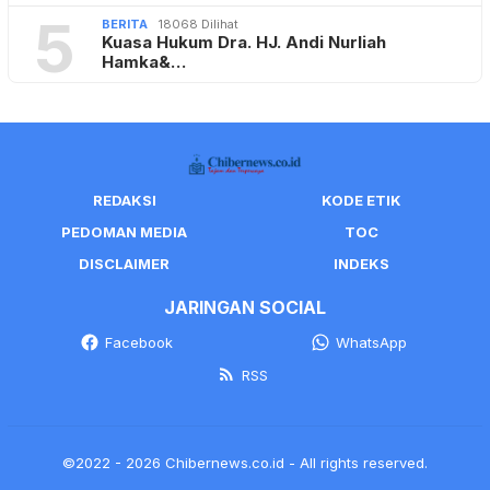
5
BERITA
18068 Dilihat
Kuasa Hukum Dra. HJ. Andi Nurliah
Hamka&…
REDAKSI
KODE ETIK
PEDOMAN MEDIA
TOC
DISCLAIMER
INDEKS
JARINGAN SOCIAL
Facebook
WhatsApp
RSS
©2022 - 2026 Chibernews.co.id - All rights reserved.