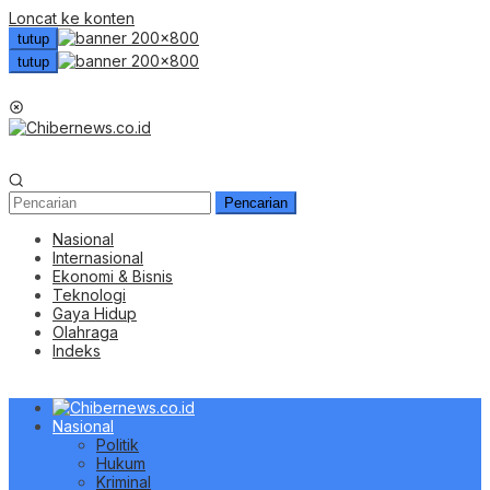
Loncat ke konten
tutup
tutup
Menu Mobile
Pencarian
Nasional
Internasional
Ekonomi & Bisnis
Teknologi
Gaya Hidup
Olahraga
Indeks
Nasional
Politik
Hukum
Kriminal