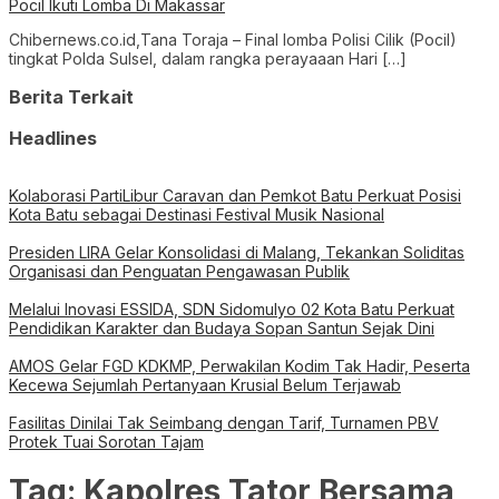
Pocil Ikuti Lomba Di Makassar
Chibernews.co.id,Tana Toraja – Final lomba Polisi Cilik (Pocil)
tingkat Polda Sulsel, dalam rangka perayaaan Hari […]
Berita Terkait
Headlines
Kolaborasi PartiLibur Caravan dan Pemkot Batu Perkuat Posisi
Kota Batu sebagai Destinasi Festival Musik Nasional
Presiden LIRA Gelar Konsolidasi di Malang, Tekankan Soliditas
Organisasi dan Penguatan Pengawasan Publik
Melalui Inovasi ESSIDA, SDN Sidomulyo 02 Kota Batu Perkuat
Pendidikan Karakter dan Budaya Sopan Santun Sejak Dini
AMOS Gelar FGD KDKMP, Perwakilan Kodim Tak Hadir, Peserta
Kecewa Sejumlah Pertanyaan Krusial Belum Terjawab
Fasilitas Dinilai Tak Seimbang dengan Tarif, Turnamen PBV
Protek Tuai Sorotan Tajam
Tag:
Kapolres Tator Bersama