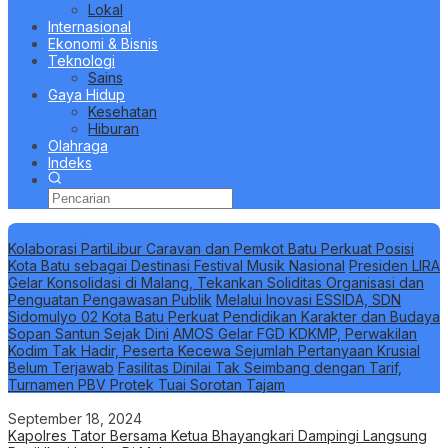
Lokal
Internasional
Ekonomi & Bisnis
Teknologi
Sains
Gaya Hidup
Kesehatan
Hiburan
Olahraga
Indeks
Berita Terbaru
Kolaborasi PartiLibur Caravan dan Pemkot Batu Perkuat Posisi
Kota Batu sebagai Destinasi Festival Musik Nasional
Presiden LIRA
Gelar Konsolidasi di Malang, Tekankan Soliditas Organisasi dan
Penguatan Pengawasan Publik
Melalui Inovasi ESSIDA, SDN
Sidomulyo 02 Kota Batu Perkuat Pendidikan Karakter dan Budaya
Sopan Santun Sejak Dini
AMOS Gelar FGD KDKMP, Perwakilan
Kodim Tak Hadir, Peserta Kecewa Sejumlah Pertanyaan Krusial
Belum Terjawab
Fasilitas Dinilai Tak Seimbang dengan Tarif,
Turnamen PBV Protek Tuai Sorotan Tajam
September 18, 2024
Kapolres Tator Bersama Ketua Bhayangkari Dampingi Langsung