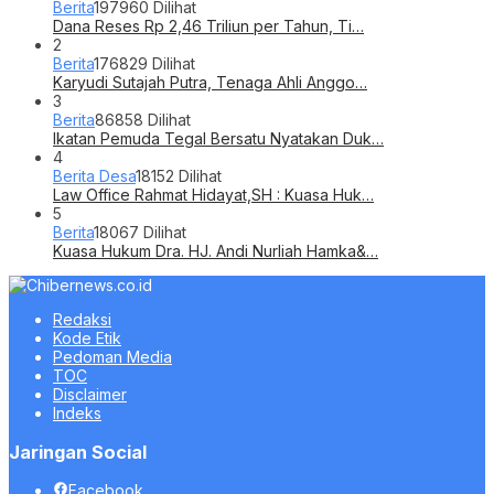
Berita
197960 Dilihat
Dana Reses Rp 2,46 Triliun per Tahun, Ti…
2
Berita
176829 Dilihat
Karyudi Sutajah Putra, Tenaga Ahli Anggo…
3
Berita
86858 Dilihat
Ikatan Pemuda Tegal Bersatu Nyatakan Duk…
4
Berita Desa
18152 Dilihat
Law Office Rahmat Hidayat,SH : Kuasa Huk…
5
Berita
18067 Dilihat
Kuasa Hukum Dra. HJ. Andi Nurliah Hamka&…
Redaksi
Kode Etik
Pedoman Media
TOC
Disclaimer
Indeks
Jaringan Social
Facebook