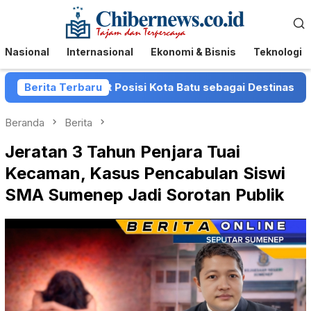
Loncat
Menu
ke
Mobile
konten
Nasional
Internasional
Ekonomi & Bisnis
Teknologi
u Perkuat Posisi Kota Batu sebagai Destinasi Festival Musi
Berita Terbaru
Beranda
Berita
Jeratan 3 Tahun Penjara Tuai
Kecaman, Kasus Pencabulan Siswi
SMA Sumenep Jadi Sorotan Publik