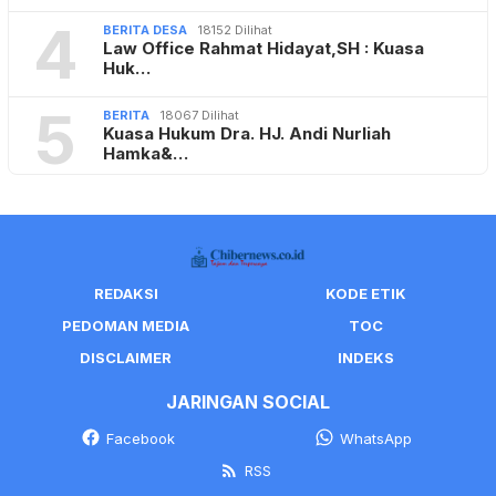
4
BERITA DESA
18152 Dilihat
Law Office Rahmat Hidayat,SH : Kuasa
Huk…
5
BERITA
18067 Dilihat
Kuasa Hukum Dra. HJ. Andi Nurliah
Hamka&…
REDAKSI
KODE ETIK
PEDOMAN MEDIA
TOC
DISCLAIMER
INDEKS
JARINGAN SOCIAL
Facebook
WhatsApp
RSS