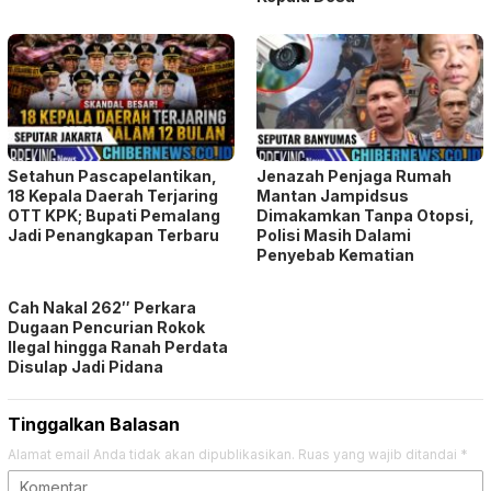
Setahun Pascapelantikan,
Jenazah Penjaga Rumah
18 Kepala Daerah Terjaring
Mantan Jampidsus
OTT KPK; Bupati Pemalang
Dimakamkan Tanpa Otopsi,
Jadi Penangkapan Terbaru
Polisi Masih Dalami
Penyebab Kematian
Cah Nakal 262″ Perkara
Dugaan Pencurian Rokok
Ilegal hingga Ranah Perdata
Disulap Jadi Pidana
Tinggalkan Balasan
Alamat email Anda tidak akan dipublikasikan.
Ruas yang wajib ditandai
*