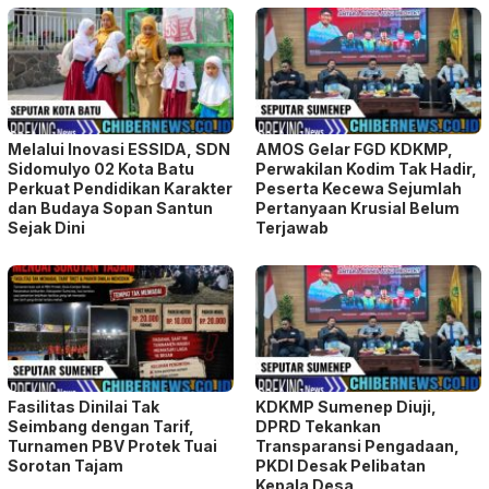
Melalui Inovasi ESSIDA, SDN
AMOS Gelar FGD KDKMP,
Sidomulyo 02 Kota Batu
Perwakilan Kodim Tak Hadir,
Perkuat Pendidikan Karakter
Peserta Kecewa Sejumlah
dan Budaya Sopan Santun
Pertanyaan Krusial Belum
Sejak Dini
Terjawab
Fasilitas Dinilai Tak
KDKMP Sumenep Diuji,
Seimbang dengan Tarif,
DPRD Tekankan
Turnamen PBV Protek Tuai
Transparansi Pengadaan,
Sorotan Tajam
PKDI Desak Pelibatan
Kepala Desa