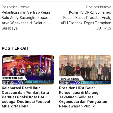
Navigasi
Pos sebelumnya
Pos berikutnya
Pelantikan dan Sertijab Kejari
Komisi IV DPRD Sumenep
pos
Batu Andy Sasongko kepada
Kecam Kasus Predator Anak,
Arya Wicaksana di Gelar di
APH Didesak Tegas Terapkan
Surabaya
UU TPKS
POS TERKAIT
Kolaborasi PartiLibur
Presiden LIRA Gelar
Caravan dan Pemkot Batu
Konsolidasi di Malang,
Perkuat Posisi Kota Batu
Tekankan Soliditas
sebagai Destinasi Festival
Organisasi dan Penguatan
Musik Nasional
Pengawasan Publik