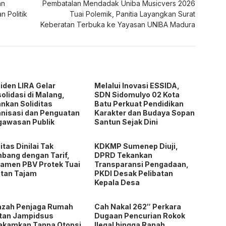
iden LIRA Gelar
Melalui Inovasi ESSIDA,
olidasi di Malang,
SDN Sidomulyo 02 Kota
nkan Soliditas
Batu Perkuat Pendidikan
nisasi dan Penguatan
Karakter dan Budaya Sopan
gawasan Publik
Santun Sejak Dini
litas Dinilai Tak
KDKMP Sumenep Diuji,
bang dengan Tarif,
DPRD Tekankan
amen PBV Protek Tuai
Transparansi Pengadaan,
tan Tajam
PKDI Desak Pelibatan
Kepala Desa
azah Penjaga Rumah
Cah Nakal 262″ Perkara
tan Jampidsus
Dugaan Pencurian Rokok
akamkan Tanpa Otopsi,
Ilegal hingga Ranah
si Masih Dalami
Perdata Disulap Jadi
yebab Kematian
Pidana
n.
Ruas yang wajib ditandai
*