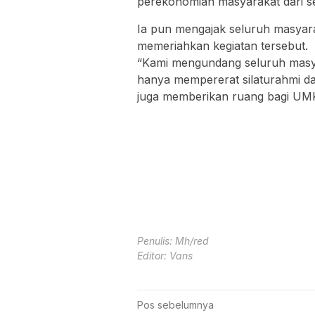
perekonomian masyarakat dari s
Ia pun mengajak seluruh masyar
memeriahkan kegiatan tersebut.
“Kami mengundang seluruh masya
hanya mempererat silaturahmi 
juga memberikan ruang bagi UMK
Penulis: Mh/red
Editor: Vans
Navigasi
Pos sebelumnya
Hak Angket DPRD Gowa Dalami Duga
pos
Kedekatan Bupati dan Mantan Konsultan