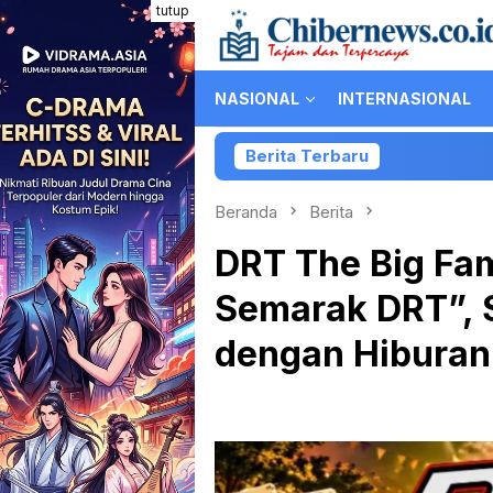
Loncat
tutup
ke
konten
NASIONAL
INTERNASIONAL
Berita Terbaru
Kolaborasi Pa
Beranda
Berita
DRT The Big Fa
Semarak DRT”, 
dengan Hiburan