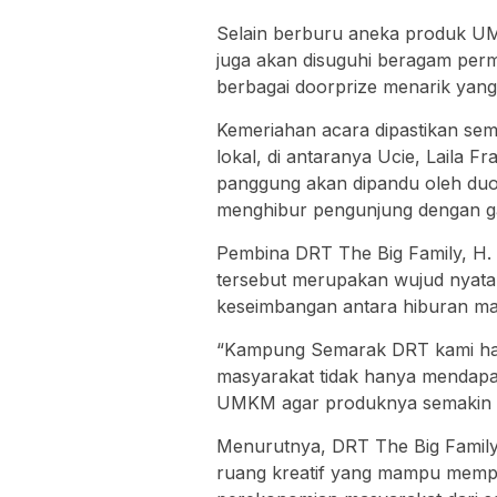
Selain berburu aneka produk U
juga akan disuguhi beragam perm
berbagai doorprize menarik yang t
Kemeriahan acara dipastikan sem
lokal, di antaranya Ucie, Laila F
panggung akan dipandu oleh duo
menghibur pengunjung dengan g
Pembina DRT The Big Family, H
tersebut merupakan wujud nyata
keseimbangan antara hiburan ma
“Kampung Semarak DRT kami had
masyarakat tidak hanya mendapat
UMKM agar produknya semakin dik
Menurutnya, DRT The Big Family
ruang kreatif yang mampu memper