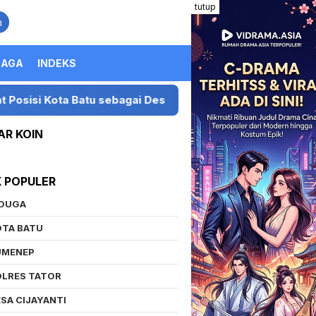
tutup
n
RAGA
INDEKS
sebagai Destinasi Festival Musik Nasional
Presiden
AR KOIN
K POPULER
IDUGA
OTA BATU
UMENEP
OLRES TATOR
SA CIJAYANTI