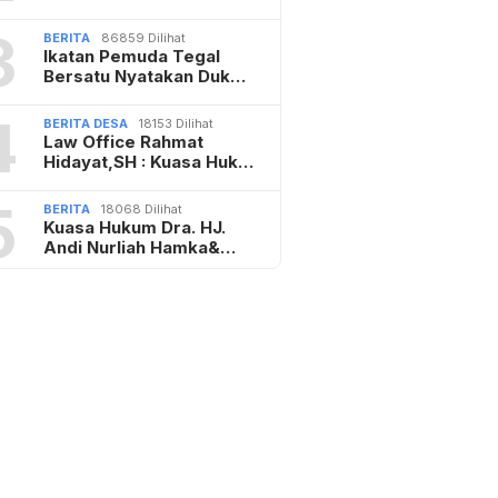
3
BERITA
86859 Dilihat
Ikatan Pemuda Tegal
Bersatu Nyatakan Duk…
4
BERITA DESA
18153 Dilihat
Law Office Rahmat
Hidayat,SH : Kuasa Huk…
5
BERITA
18068 Dilihat
Kuasa Hukum Dra. HJ.
Andi Nurliah Hamka&…