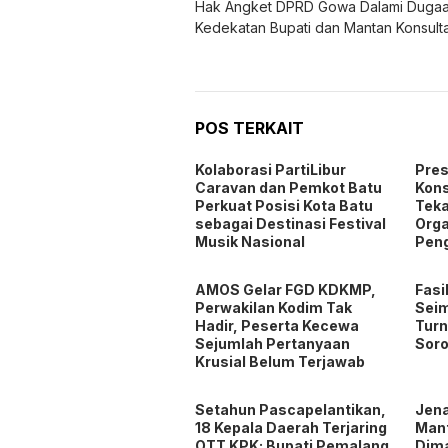
POS TERKAIT
Kolaborasi PartiLibur
Pres
Caravan dan Pemkot Batu
Kons
Perkuat Posisi Kota Batu
Teka
sebagai Destinasi Festival
Orga
Musik Nasional
Pen
AMOS Gelar FGD KDKMP,
Fasi
Perwakilan Kodim Tak
Seim
Hadir, Peserta Kecewa
Turn
Sejumlah Pertanyaan
Soro
Krusial Belum Terjawab
Setahun Pascapelantikan,
Jen
18 Kepala Daerah Terjaring
Man
OTT KPK; Bupati Pemalang
Dim
Jadi Penangkapan Terbaru
Poli
Pen
Tinggalkan Balasan
Alamat email Anda tidak akan dipublikasika