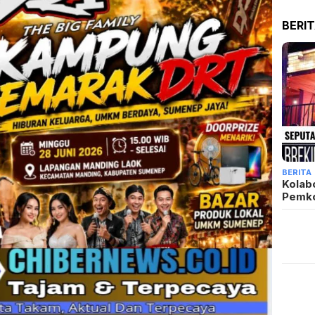
BERI
BERITA
Kolab
Pemk