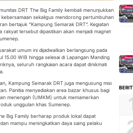
munitas DRT The Big Family kembali menunjukkan
kebersamaan sekaligus mendorong pertumbuhan
aran bertajuk “Kampung Semarak DRT”. Kegiatan
 rakyat tersebut dipastikan akan menjadi magnet
Sumenep.
arakat umum ini dijadwalkan berlangsung pada
ul 15.00 WIB hingga selesai di Lapangan Manding
knya, seluruh rangkaian acara dapat dinikmati
a.
ran, Kampung Semarak DRT juga mengusung misi
BERI
n. Panitia menyediakan area bazar khusus bagi
l, dan menengah (UMKM) untuk memamerkan
roduk unggulan khas Sumenep.
he Big Family berharap produk lokal dapat
s dan mampu meningkatkan daya saing pelaku