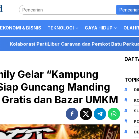
Pencaria
EKONOMI & BISNIS
TEKNOLOGI
GAYA HIDUP
OLAH
rtiLibur Caravan dan Pemkot Batu Perkuat Posisi Kota Batu 
DAFT
mily Gelar “Kampung
TOPI
Siap Guncang Manding
D
 Gratis dan Bazar UMKM
K
S
P
DE