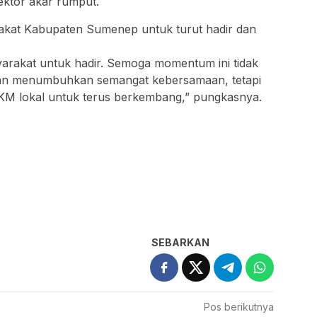
ektor akar rumput.
akat Kabupaten Sumenep untuk turut hadir dan
rakat untuk hadir. Semoga momentum ini tidak
dan menumbuhkan semangat kebersamaan, tetapi
M lokal untuk terus berkembang,” pungkasnya.
SEBARKAN
Pos berikutnya
an
Pembatalan Mendadak Uniba Musicvers 2026
 Politik
Tuai Polemik, Panitia Layangkan Surat
Keberatan Terbuka ke Yayasan UNIBA Madura