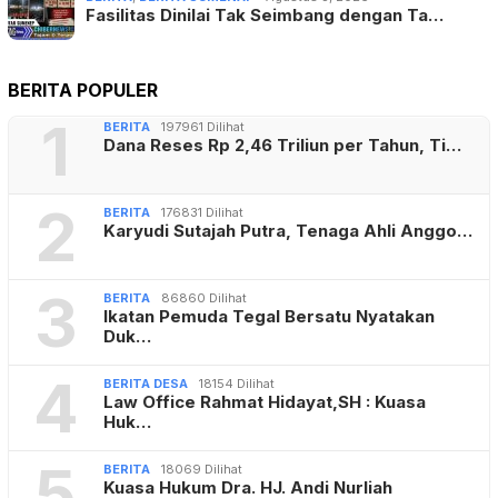
Fasilitas Dinilai Tak Seimbang dengan Ta…
BERITA POPULER
1
BERITA
197961 Dilihat
Dana Reses Rp 2,46 Triliun per Tahun, Ti…
2
BERITA
176831 Dilihat
Karyudi Sutajah Putra, Tenaga Ahli Anggo…
3
BERITA
86860 Dilihat
Ikatan Pemuda Tegal Bersatu Nyatakan
Duk…
4
BERITA DESA
18154 Dilihat
Law Office Rahmat Hidayat,SH : Kuasa
Huk…
5
BERITA
18069 Dilihat
Kuasa Hukum Dra. HJ. Andi Nurliah