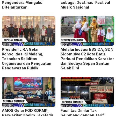
Pengendara Mengaku
sebagai Destinasi Festival
Ditelantarkan
Musik Nasional
Presiden LIRA Gelar
Melalui Inovasi ESSIDA, SDN
Konsolidasi di Malang,
Sidomulyo 02 Kota Batu
Tekankan Soliditas
Perkuat Pendidikan Karakter
Organisasi dan Penguatan
dan Budaya Sopan Santun
Pengawasan Publik
Sejak Dini
AMOS Gelar FGD KDKMP,
Fasilitas Dinilai Tak
Perwakilan Kodim Tak Hadir,
Seimbang dengan Tarif,