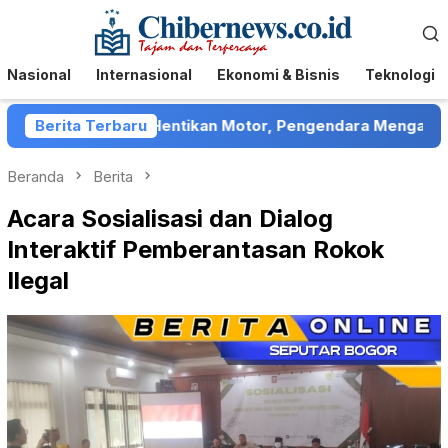
Loncat
Menu
ke
Mobile
konten
Nasional
Internasional
Ekonomi & Bisnis
Teknologi
umenep Hentikan Motor, Pengendara Mengaku Ditelantarka
Berita Terbaru
Beranda
Berita
Acara Sosialisasi dan Dialog
Interaktif Pemberantasan Rokok
Ilegal