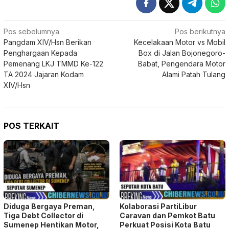
Navigasi
Pos sebelumnya
Pos berikutnya
Pangdam XIV/Hsn Berikan
Kecelakaan Motor vs Mobil
pos
Penghargaan Kepada
Box di Jalan Bojonegoro-
Pemenang LKJ TMMD Ke-122
Babat, Pengendara Motor
TA 2024 Jajaran Kodam
Alami Patah Tulang
XIV/Hsn
POS TERKAIT
Diduga Bergaya Preman,
Kolaborasi PartiLibur
Tiga Debt Collector di
Caravan dan Pemkot Batu
Sumenep Hentikan Motor,
Perkuat Posisi Kota Batu