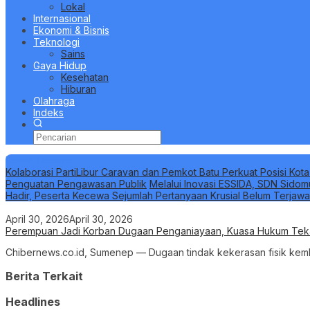
Lokal
Internasional
Ekonomi & Bisnis
Teknologi
Sains
Gaya Hidup
Kesehatan
Hiburan
Olahraga
Indeks
Berita Terbaru
Kolaborasi PartiLibur Caravan dan Pemkot Batu Perkuat Posisi Kota
Penguatan Pengawasan Publik
Melalui Inovasi ESSIDA, SDN Sidom
Hadir, Peserta Kecewa Sejumlah Pertanyaan Krusial Belum Terjaw
April 30, 2026
April 30, 2026
Perempuan Jadi Korban Dugaan Penganiayaan, Kuasa Hukum Teka
Chibernews.co.id, Sumenep — Dugaan tindak kekerasan fisik kem
Berita Terkait
Headlines