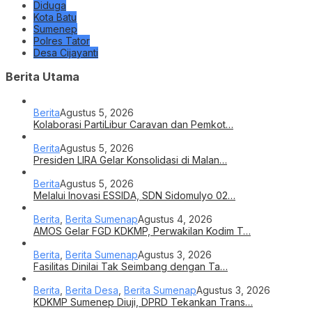
Diduga
Kota Batu
Sumenep
Polres Tator
Desa Cijayanti
Berita Utama
Berita
Agustus 5, 2026
Kolaborasi PartiLibur Caravan dan Pemkot…
Berita
Agustus 5, 2026
Presiden LIRA Gelar Konsolidasi di Malan…
Berita
Agustus 5, 2026
Melalui Inovasi ESSIDA, SDN Sidomulyo 02…
Berita
,
Berita Sumenap
Agustus 4, 2026
AMOS Gelar FGD KDKMP, Perwakilan Kodim T…
Berita
,
Berita Sumenap
Agustus 3, 2026
Fasilitas Dinilai Tak Seimbang dengan Ta…
Berita
,
Berita Desa
,
Berita Sumenap
Agustus 3, 2026
KDKMP Sumenep Diuji, DPRD Tekankan Trans…