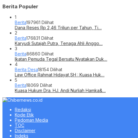
Berita Populer
1
Berita
197961 Dilihat
Dana Reses Rp 2,46 Triliun per Tahun, Ti…
2
Berita
176831 Dilihat
Karyudi Sutajah Putra, Tenaga Ahli Anggo…
3
Berita
86860 Dilihat
Ikatan Pemuda Tegal Bersatu Nyatakan Duk…
4
Berita Desa
18154 Dilihat
Law Office Rahmat Hidayat,SH : Kuasa Huk…
5
Berita
18069 Dilihat
Kuasa Hukum Dra. HJ. Andi Nurliah Hamka&…
Redaksi
Kode Etik
Pedoman Media
TOC
Disclaimer
Indeks