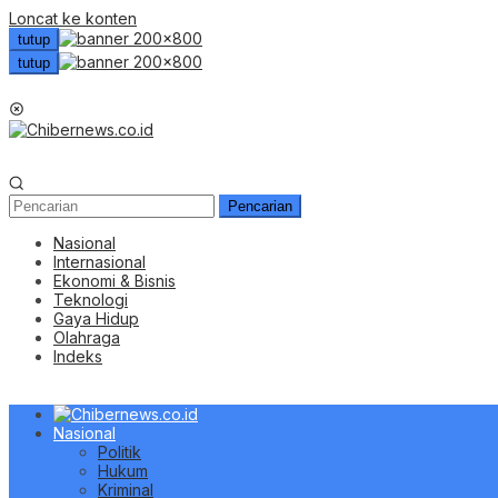
Loncat ke konten
tutup
tutup
Menu Mobile
Pencarian
Nasional
Internasional
Ekonomi & Bisnis
Teknologi
Gaya Hidup
Olahraga
Indeks
Nasional
Politik
Hukum
Kriminal