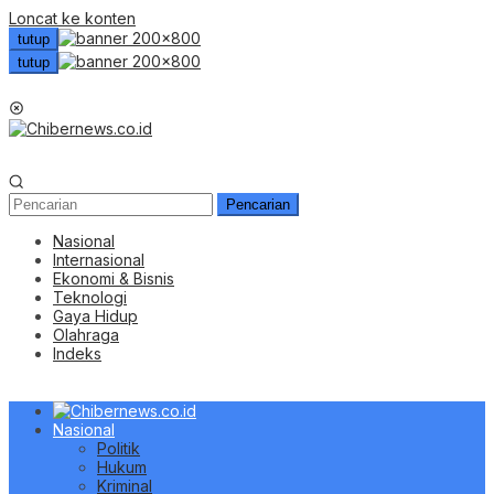
Loncat ke konten
tutup
tutup
Menu Mobile
Pencarian
Nasional
Internasional
Ekonomi & Bisnis
Teknologi
Gaya Hidup
Olahraga
Indeks
Nasional
Politik
Hukum
Kriminal