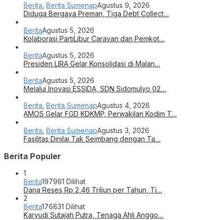
Berita
,
Berita Sumenap
Agustus 9, 2026
Diduga Bergaya Preman, Tiga Debt Collect…
Berita
Agustus 5, 2026
Kolaborasi PartiLibur Caravan dan Pemkot…
Berita
Agustus 5, 2026
Presiden LIRA Gelar Konsolidasi di Malan…
Berita
Agustus 5, 2026
Melalui Inovasi ESSIDA, SDN Sidomulyo 02…
Berita
,
Berita Sumenap
Agustus 4, 2026
AMOS Gelar FGD KDKMP, Perwakilan Kodim T…
Berita
,
Berita Sumenap
Agustus 3, 2026
Fasilitas Dinilai Tak Seimbang dengan Ta…
Berita Populer
1
Berita
197961 Dilihat
Dana Reses Rp 2,46 Triliun per Tahun, Ti…
2
Berita
176831 Dilihat
Karyudi Sutajah Putra, Tenaga Ahli Anggo…