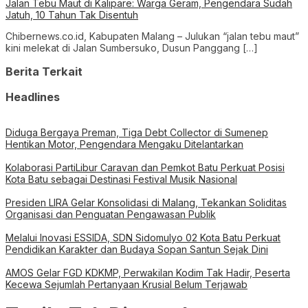
Jalan Tebu Maut di Kalipare: Warga Geram, Pengendara Sudah
Jatuh, 10 Tahun Tak Disentuh
Chibernews.co.id, Kabupaten Malang – Julukan “jalan tebu maut”
kini melekat di Jalan Sumbersuko, Dusun Panggang […]
Berita Terkait
Headlines
Diduga Bergaya Preman, Tiga Debt Collector di Sumenep
Hentikan Motor, Pengendara Mengaku Ditelantarkan
Kolaborasi PartiLibur Caravan dan Pemkot Batu Perkuat Posisi
Kota Batu sebagai Destinasi Festival Musik Nasional
Presiden LIRA Gelar Konsolidasi di Malang, Tekankan Soliditas
Organisasi dan Penguatan Pengawasan Publik
Melalui Inovasi ESSIDA, SDN Sidomulyo 02 Kota Batu Perkuat
Pendidikan Karakter dan Budaya Sopan Santun Sejak Dini
AMOS Gelar FGD KDKMP, Perwakilan Kodim Tak Hadir, Peserta
Kecewa Sejumlah Pertanyaan Krusial Belum Terjawab