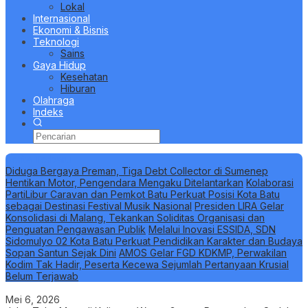
Lokal
Internasional
Ekonomi & Bisnis
Teknologi
Sains
Gaya Hidup
Kesehatan
Hiburan
Olahraga
Indeks
Berita Terbaru
Diduga Bergaya Preman, Tiga Debt Collector di Sumenep
Hentikan Motor, Pengendara Mengaku Ditelantarkan
Kolaborasi
PartiLibur Caravan dan Pemkot Batu Perkuat Posisi Kota Batu
sebagai Destinasi Festival Musik Nasional
Presiden LIRA Gelar
Konsolidasi di Malang, Tekankan Soliditas Organisasi dan
Penguatan Pengawasan Publik
Melalui Inovasi ESSIDA, SDN
Sidomulyo 02 Kota Batu Perkuat Pendidikan Karakter dan Budaya
Sopan Santun Sejak Dini
AMOS Gelar FGD KDKMP, Perwakilan
Kodim Tak Hadir, Peserta Kecewa Sejumlah Pertanyaan Krusial
Belum Terjawab
Mei 6, 2026