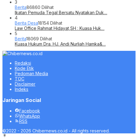
3
Berita
86860 Dilihat
Ikatan Pemuda Tegal Bersatu Nyatakan Duk…
4
Berita Desa
18154 Dilihat
Law Office Rahmat Hidayat,SH : Kuasa Huk…
5
Berita
18069 Dilihat
Kuasa Hukum Dra. HJ. Andi Nurliah Hamka&…
Redaksi
Kode Etik
Pedoman Media
TOC
Disclaimer
Indeks
Jaringan Social
Facebook
WhatsApp
RSS
©2022 - 2026 Chibernews.co.id - All rights reserved.