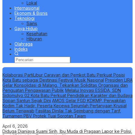
Lokal
Internasional
Ekonomi & Bisnis
Teknologi
Sains
Gaya Hidup
Kesehatan
Hiburan
Olahraga
Indeks
Berita Terbaru
Kolaborasi PartiLibur Caravan dan Pemkot Batu Perkuat Posisi
Kota Batu sebagai Destinasi Festival Musik Nasional
Presiden LIRA
Gelar Konsolidasi di Malang, Tekankan Soliditas Organisasi dan
Penguatan Pengawasan Publik
Melalui Inovasi ESSIDA, SDN
Sidomulyo 02 Kota Batu Perkuat Pendidikan Karakter dan Budaya
Sopan Santun Sejak Dini
AMOS Gelar FGD KDKMP, Perwakilan
Kodim Tak Hadir, Peserta Kecewa Sejumlah Pertanyaan Krusial
Belum Terjawab
Fasilitas Dinilai Tak Seimbang dengan Tarif,
Turnamen PBV Protek Tuai Sorotan Tajam
April 6, 2026
Diduga Dianiaya Suami Sirih, Ibu Muda di Pragaan Lapor ke Polisi,