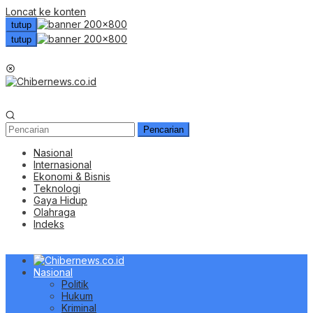
Loncat ke konten
tutup
tutup
Menu Mobile
Pencarian
Nasional
Internasional
Ekonomi & Bisnis
Teknologi
Gaya Hidup
Olahraga
Indeks
Nasional
Politik
Hukum
Kriminal