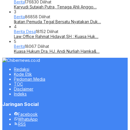
Berita
176830 Dilihat
Karyudi Sutajah Putra, Tenaga Ahli Anggo…
3
Berita
86858 Dilihat
Ikatan Pemuda Tegal Bersatu Nyatakan Duk…
4
Berita Desa
18152 Dilihat
Law Office Rahmat Hidayat,SH : Kuasa Huk…
5
Berita
18067 Dilihat
Kuasa Hukum Dra. HJ. Andi Nurliah Hamka&…
Redaksi
Kode Etik
Pedoman Media
TOC
Disclaimer
Indeks
Jaringan Social
Facebook
WhatsApp
RSS