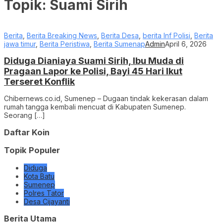
Topik:
Suami Sirih
Berita
,
Berita Breaking News
,
Berita Desa
,
berita Inf Polisi
,
Berita
jawa timur
,
Berita Peristiwa
,
Berita Sumenap
Admin
April 6, 2026
Diduga Dianiaya Suami Sirih, Ibu Muda di
Pragaan Lapor ke Polisi, Bayi 45 Hari Ikut
Terseret Konflik
Chibernews.co.id, Sumenep – Dugaan tindak kekerasan dalam
rumah tangga kembali mencuat di Kabupaten Sumenep.
Seorang […]
Daftar Koin
Topik Populer
Diduga
Kota Batu
Sumenep
Polres Tator
Desa Cijayanti
Berita Utama